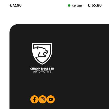
€72.90
€165.80
Auf Lager