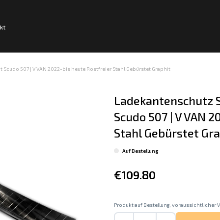
kt
 Scudo 507 | V VAN 2022-bis heute Rostfreier Stahl Gebürstet Graphit
Ladekantenschutz S
Scudo 507 | V VAN 2
Stahl Gebürstet Gra
Auf Bestellung
€109.80
Produkt auf Bestellung, voraussichtlicher V