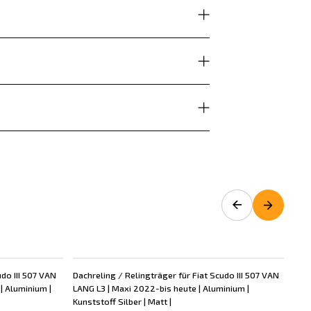
udo III 507 VAN
Dachreling / Relingträger für Fiat Scudo III 507 VAN
Dac
| Aluminium |
LANG L3 | Maxi 2022-bis heute | Aluminium |
KUR
Kunststoff Silber | Matt |
Schw