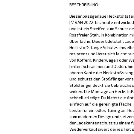
BESCHREIBUNG:
Dieser passgenaue Heckstoßstange
| V VAN 2022-bis heute entwickel
und ist ein Streifen zum Schutz d
Rostfreier Stahl in Kombination m
Oberfläche. Dieser Edelstahl Lad
Heckstoßstange Schutzschwelle, 
resistent und lässt sich leicht re
von Koffern, Kinderwagen oder We
hinten Schrammen und Dellen. Sie
oberen Kante der Heckstoßstange
und schützt den Stoßfänger vor t
Stoßfänger deckt sie Gebrauchss
wirken. Die Montage an Heckstoß
schnell erledigt: Du klebst die A
einfach auf die gereinigte Fläche
Leiste für ein edles Tuning am H
zum modernen Design und setzen e
der Ladekantenschutz zu einem f
Wiederverkaufswert deines Fiat 