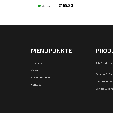
€165.80
Auf Lager
MENÜPUNKTE
PROD
Über uns
Alle Produkte
Versand
Camper & Ou
Rücksendungen
Dachreling &
Kontakt
Schutz & Kom