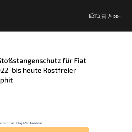
DE
toßstangenschutz für Fiat 
022-bis heute Rostfreier 
phit
ersand in: 1 Tag (24 Stunden)