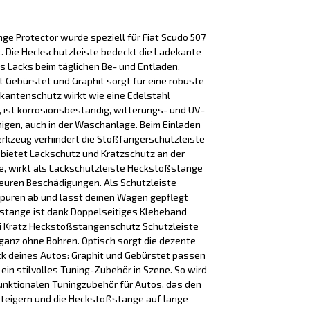
 Protector wurde speziell für Fiat Scudo 507
t. Die Heckschutzleiste bedeckt die Ladekante
es Lacks beim täglichen Be- und Entladen.
it Gebürstet und Graphit sorgt für eine robuste
ekantenschutz wirkt wie eine Edelstahl
ist korrosionsbeständig, witterungs- und UV-
inigen, auch in der Waschanlage. Beim Einladen
rkzeug verhindert die Stoßfängerschutzleiste
 bietet Lackschutz und Kratzschutz an der
, wirkt als Lackschutzleiste Heckstoßstange
euren Beschädigungen. Als Schutzleiste
puren ab und lässt deinen Wagen gepflegt
stange ist dank Doppelseitiges Klebeband
nti Kratz Heckstoßstangenschutz Schutzleiste
, ganz ohne Bohren. Optisch sorgt die dezente
eck deines Autos: Graphit und Gebürstet passen
in stilvolles Tuning-Zubehör in Szene. So wird
unktionalen Tuningzubehör für Autos, das den
steigern und die Heckstoßstange auf lange