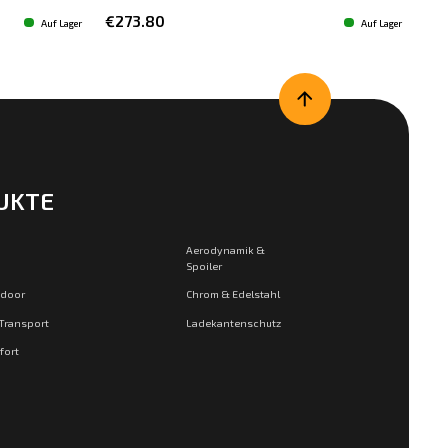
€273.80
€1
Auf Lager
Auf Lager
UKTE
Aerodynamik &
Spoiler
tdoor
Chrom & Edelstahl
 Transport
Ladekantenschutz
fort