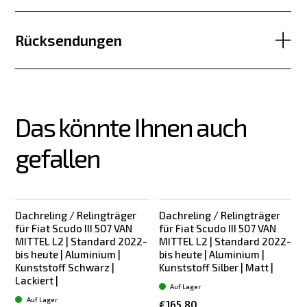
Rücksendungen
Das könnte Ihnen auch 
gefallen
Dachreling / Relingträger
Dachreling / Relingträger
für Fiat Scudo III 507 VAN
für Fiat Scudo III 507 VAN
f
MITTEL L2 | Standard 2022-
MITTEL L2 | Standard 2022-
bis heute | Aluminium |
bis heute | Aluminium |
Kunststoff Schwarz |
Kunststoff Silber | Matt |
K
Lackiert |
Auf Lager
Auf Lager
€165.80