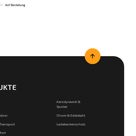
Auf Bestellung
UKTE
Aerodynamik &
Spoiler
tdoor
Chrom & Edelstahl
 Transport
Ladekantenschutz
fort