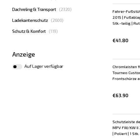
Dachreling & Transport
(
2320
)
Fahrer-Fußstüt
2015 | Fußablag
Ladekantenschutz
(
2600
)
Stk.-teilig | 
Schutz & Komfort
(
119
)
€41.80
Anzeige
Auf Lager verfügbar
Chromleisten f
Tourneo Custo
Frontschürze au
€63.90
Schutzleiste d
MPV FW/KW II 2
| Poliert | 1 Stk.