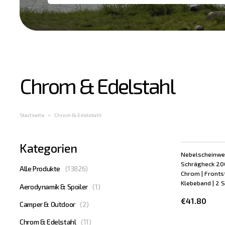
Chrom & Edelstahl
Startseite
Chrom & Edelstahl
Kategorien
Nebelscheinwe
Schrägheck 2008
Alle Produkte
(
13826
)
Chrom | Fronts
Klebeband | 2 S
Aerodynamik & Spoiler
(
1
)
€41.80
Camper & Outdoor
(
2
)
Chrom & Edelstahl
(
11
)