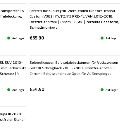
Transporter T5
Leisten für Kühlergrill, Zierblenden für Ford Transit
iffabdeckung;
Custom V362 | FY/FZ/F3 PRE-FL VAN 2012-2018;
Rostfreier Stahl | Chrom | 2 Stk. | Perfekte Passform,
Schnellmontage
€35.90
Auf Lager
Auf Lager
 SL SUV 2010-
Spiegelkappen Spiegelabdeckungen für Volkswagen
n mit Lackschutz
Golf 1K Schrägheck 2003-2008 | Rostfreier Stahl |
Schwarz | 4
Chrom | Schutz und neue Optik für Außenspiegel
€54.90
Auf Lager
Auf Lager
oupe III 2020-
tfreier Stahl |