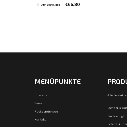
€66.80
Auf Bestellung
MENÜPUNKTE
PROD
Über uns
Alle Produkte
Versand
Camper & Ou
Rücksendungen
Dachreling &
Kontakt
Schutz & Kom