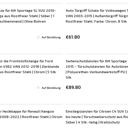
ze für KIA Sportage SL SUV 2010-
Auto Türgriff Schale für Volkswagen 
e aus Rostfreier Stahl | Silber | 1
VAN 2003-2015 | Außentürgriff Türgr
Rutschhemmend | Ohne Bohren
Rostfreier Stahl; Farbe: Chrom; 8 Stk.
€61.80
Auf Bestellung
ür die Frontstoßstange für Ford
Seitenschutzleisten für KIA Sportage
m V362 VAN 2012-2018 | Zierblende
2015 – Türschutzleisten für Autotüre
s Rostfreier Stahl | Chrom | 5 Stk.
| Polyurethan-Verbundwerkstoff PU | 
Stk.
€89.80
Auf Bestellung
er Heckklappe für Renault Kangoo
Einstiegsleisten für Citroen C4 SUV C
008-2022 | Rostfreier Stahl | Chrom
bis heute | Türschwellerschutz aus Ros
Silber | 4 Stk.-teilig | Kratzschutz