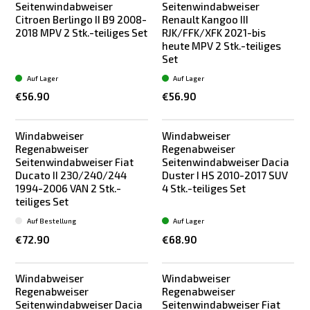
Seitenwindabweiser
Seitenwindabweiser
Citroen Berlingo II B9 2008-
Renault Kangoo III
2018 MPV 2 Stk.-teiliges Set
RJK/FFK/XFK 2021-bis
heute MPV 2 Stk.-teiliges
Set
Auf Lager
Auf Lager
€56.90
€56.90
Windabweiser
Windabweiser
Regenabweiser
Regenabweiser
Seitenwindabweiser Fiat
Seitenwindabweiser Dacia
Ducato II 230/240/244
Duster I HS 2010-2017 SUV
1994-2006 VAN 2 Stk.-
4 Stk.-teiliges Set
teiliges Set
Auf Bestellung
Auf Lager
€72.90
€68.90
Windabweiser
Windabweiser
Regenabweiser
Regenabweiser
Seitenwindabweiser Dacia
Seitenwindabweiser Fiat