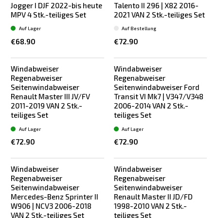
Jogger I DJF 2022-bis heute
Talento II 296 | X82 2016-
MPV 4 Stk.-teiliges Set
2021 VAN 2 Stk.-teiliges Set
Auf Lager
Auf Bestellung
€68.90
€72.90
Windabweiser
Windabweiser
Regenabweiser
Regenabweiser
Seitenwindabweiser
Seitenwindabweiser Ford
Renault Master III JV/FV
Transit VI Mk7 | V347/V348
2011-2019 VAN 2 Stk.-
2006-2014 VAN 2 Stk.-
teiliges Set
teiliges Set
Auf Lager
Auf Lager
€72.90
€72.90
Windabweiser
Windabweiser
Regenabweiser
Regenabweiser
Seitenwindabweiser
Seitenwindabweiser
Mercedes-Benz Sprinter II
Renault Master II JD/FD
W906 | NCV3 2006-2018
1998-2010 VAN 2 Stk.-
VAN 2 Stk.-teiliges Set
teiliges Set