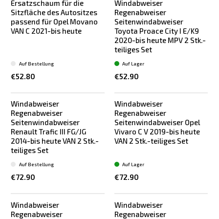
Ersatzschaum für die
Windabweiser
Sitzfläche des Autositzes
Regenabweiser
passend für Opel Movano
Seitenwindabweiser
VAN C 2021-bis heute
Toyota Proace City I E/K9
2020-bis heute MPV 2 Stk.-
teiliges Set
Auf Bestellung
Auf Lager
€52.80
€52.90
Windabweiser
Windabweiser
Regenabweiser
Regenabweiser
Seitenwindabweiser
Seitenwindabweiser Opel
Renault Trafic III FG/JG
Vivaro C V 2019-bis heute
2014-bis heute VAN 2 Stk.-
VAN 2 Stk.-teiliges Set
teiliges Set
Auf Bestellung
Auf Lager
€72.90
€72.90
Windabweiser
Windabweiser
Regenabweiser
Regenabweiser