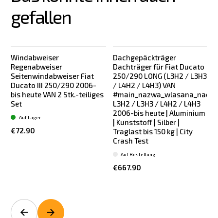
gefallen
Windabweiser
Dachgepäckträger
Regenabweiser
Dachträger für Fiat Ducato
Seitenwindabweiser Fiat
250/290 LONG (L3H2 / L3H3
Ducato III 250/290 2006-
/ L4H2 / L4H3) VAN
bis heute VAN 2 Stk.-teiliges
#main_nazwa_wlasana_nadwo
S
Set
L3H2 / L3H3 / L4H2 / L4H3
2006-bis heute | Aluminium
Auf Lager
| Kunststoff | Silber |
€72.90
Traglast bis 150 kg | City
Crash Test
Auf Bestellung
€667.90