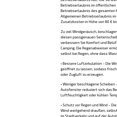
Betriebserlaubnis im öffentliche
Betriebserlaubnis des gesamten F
Allgemeinen Betriebserlaubnis i
Zusatzkosten in Höhe von 80 € bi
Zu viel Windgeräusch, beschlagene
diesen passgenauen Seitenschei
verbessern Sie Komfort und Belüf
Camping. Die Regenabweiser ermög
selbst bei Regen, ohne dass Wass
• Bessere Luftzirkulation – Die W
geöffnet zu lassen, sodass frisc
oder Zugluft zu erzeugen.
• Weniger beschlagene Scheiben –
Autofenster reduziert sich das B
Luftfeuchtigkeit oder kühlen Tem
• Schutz vor Regen und Wind – Di
Wind weitgehend draußen, selbst 
im Stadtverkehr und auf der Auto