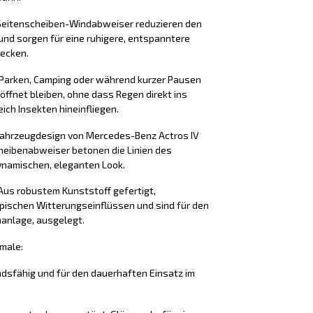
Seitenscheiben-Windabweiser reduzieren den
und sorgen für eine ruhigere, entspanntere
recken.
 Parken, Camping oder während kurzer Pausen
öffnet bleiben, ohne dass Regen direkt ins
ich Insekten hineinfliegen.
 Fahrzeugdesign von Mercedes-Benz Actros IV
eibenabweiser betonen die Linien des
ynamischen, eleganten Look.
 Aus robustem Kunststoff gefertigt,
pischen Witterungseinflüssen und sind für den
hanlage, ausgelegt.
male:
ndsfähig und für den dauerhaften Einsatz im