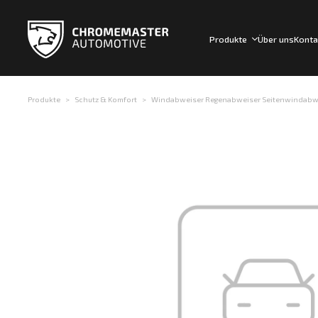
Produkte
Über uns
Konta
Produkte
Schutz & Komfort
Windabweiser Regenabweiser Seitenwindabweis