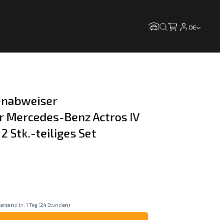
DE
nabweiser 
 Mercedes-Benz Actros IV 
 Stk.-teiliges Set
ersand in: 1 Tag (24 Stunden)