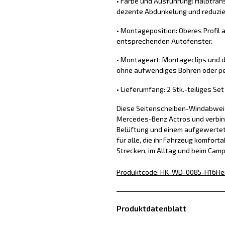
• Farbe und Ausführung: Halbtran
dezente Abdunkelung und reduzie
• Montageposition: Oberes Profil 
entsprechenden Autofenster.
• Montageart: Montageclips und d
ohne aufwendiges Bohren oder pe
• Lieferumfang: 2 Stk.-teiliges Se
Diese Seitenscheiben-Windabweise
Mercedes-Benz Actros und verbin
Belüftung und einem aufgewertete
für alle, die ihr Fahrzeug komfor
Strecken, im Alltag und beim Cam
Produktcode
:
HK-WD-0085-H16
He
Produktdatenblatt