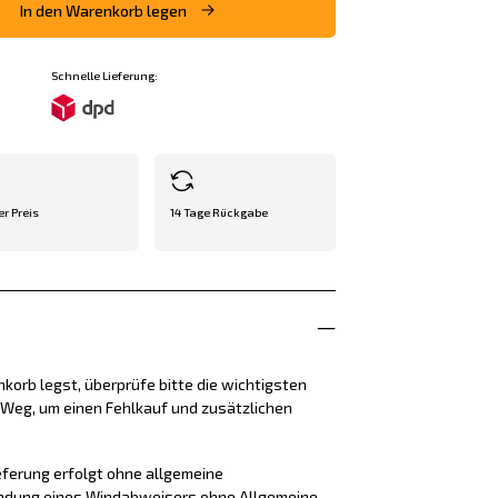
In den Warenkorb legen
Schnelle Lieferung:
er Preis
14 Tage Rückgabe
korb legst, überprüfe bitte die wichtigsten
e Weg, um einen Fehlkauf und zusätzlichen
eferung erfolgt ohne allgemeine
endung eines Windabweisers ohne Allgemeine