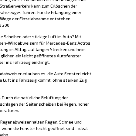
n Straßenverkehr kann zum Erlöschen der
ahrzeuges führen. Für die Erlangung einer
m Wege der Einzelabnahme entstehen
s 200
 Scheiben oder stickige Luft im Auto? Mit
ben-Windabweisern für Mercedes-Benz Actros
tung im Alltag, auf langen Strecken und beim
lichen ein leicht geöffnetes Autofenster
er ins Fahrzeug eindringt.
indabweiser erlauben es, die Auto Fenster leicht
he Luft ins Fahrzeug kommt, ohne starken Zug
 Durch die natürliche Belüftung der
eschlagen der Seitenscheiben bei Regen, hoher
peraturen.
e Regenabweiser halten Regen, Schnee und
wenn die Fenster leicht geöffnet sind – ideal
bahn.