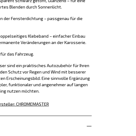
sparent schwarz getönt, Glänzend – für eine
rtes Blenden durch Sonnenlicht.
an der Fensterdichtung – passgenau für die
oppelseitiges Klebeband – einfacher Einbau
rmanente Veränderungen an der Karosserie.
t für das Fahrzeug.
r sind ein praktisches Autozubehör für Ihren
den Schutz vor Regen und Wind mit besserer
n Erscheinungsbild. Eine sinnvolle Ergänzung
tabler, funktionaler und angenehmer auf langen
ping nutzen möchten.
rsteller
:
CHROMEMASTER