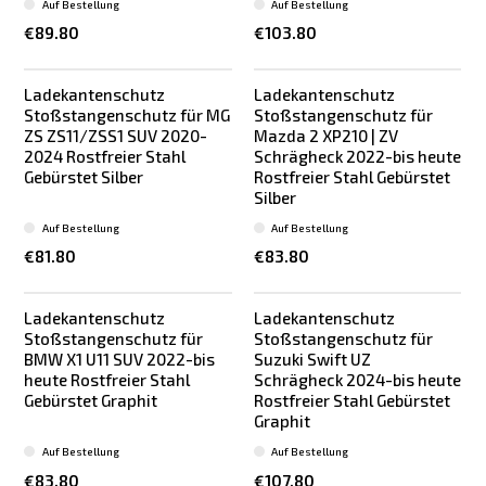
Auf Bestellung
Auf Bestellung
€89.80
€103.80
Ladekantenschutz
Ladekantenschutz
Stoßstangenschutz für MG
Stoßstangenschutz für
ZS ZS11/ZSS1 SUV 2020-
Mazda 2 XP210 | ZV
2024 Rostfreier Stahl
Schrägheck 2022-bis heute
Gebürstet Silber
Rostfreier Stahl Gebürstet
Silber
Auf Bestellung
Auf Bestellung
€81.80
€83.80
Ladekantenschutz
Ladekantenschutz
Stoßstangenschutz für
Stoßstangenschutz für
BMW X1 U11 SUV 2022-bis
Suzuki Swift UZ
heute Rostfreier Stahl
Schrägheck 2024-bis heute
Gebürstet Graphit
Rostfreier Stahl Gebürstet
Graphit
Auf Bestellung
Auf Bestellung
€83.80
€107.80