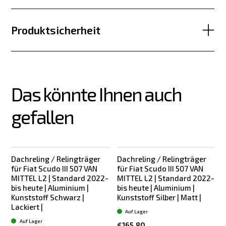
Produktsicherheit
Das könnte Ihnen auch 
gefallen
Dachreling / Relingträger
Dachreling / Relingträger
für Fiat Scudo III 507 VAN
für Fiat Scudo III 507 VAN
f
MITTEL L2 | Standard 2022-
MITTEL L2 | Standard 2022-
bis heute | Aluminium |
bis heute | Aluminium |
Kunststoff Schwarz |
Kunststoff Silber | Matt |
K
Lackiert |
Auf Lager
Auf Lager
€165.80