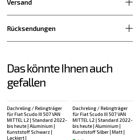
Versand
Rücksendungen
Das könnte Ihnen auch 
gefallen
Dachreling / Relingträger
Dachreling / Relingträger
für Fiat Scudo III 507 VAN
für Fiat Scudo III 507 VAN
f
MITTEL L2 | Standard 2022-
MITTEL L2 | Standard 2022-
bis heute | Aluminium |
bis heute | Aluminium |
Kunststoff Schwarz |
Kunststoff Silber | Matt |
K
Lackiert |