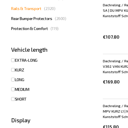
Dachreling / R
Rails & Transport
(
2320
)
SA | DU MPV KU
Kunststoff Schw
Rear Bumper Protectors
(
2600
)
Protection & Comfort
(
119
)
€107.80
Vehicle length
EXTRA-LONG
Dachreling / Re
V362 VAN KURZ 
KURZ
Kunststoff Schw
LONG
€169.80
MEDIUM
SHORT
Dachreling / Re
MPV KURZ L1 | 
Kunststoff Schw
Display
€115.80