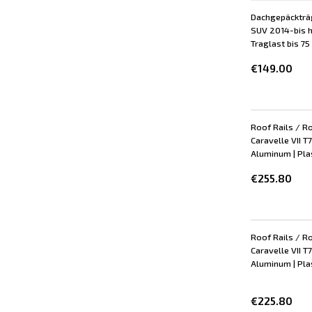
Dachgepäckträg
SUV 2014-bis he
Traglast bis 75
€149.00
Roof Rails / R
Caravelle VII 
Aluminum | Plast
€255.80
Roof Rails / R
Caravelle VII 
Aluminum | Plast
€225.80