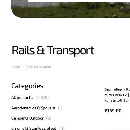
Load
Rails & Transport
more
Home
Rails & Transport
Categories
Dachreling / Re
MPV LANG L2 | 
All products
(
13826
)
Kunststoff Schw
Aerodynamics & Spoilers
(
1
)
€169.80
Camper & Outdoor
(
2
)
Chrome & Stainless Steel
(
11
)