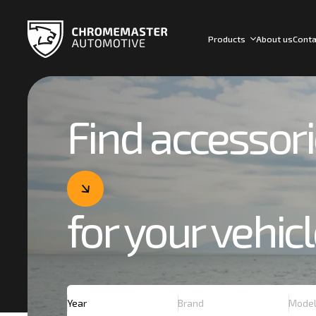
Products
About us
Conta
Find accessor
for your vehic