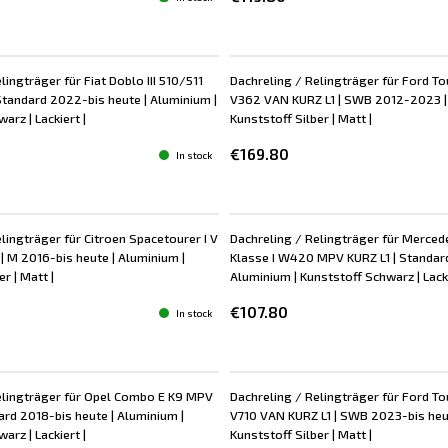
lingträger für Fiat Doblo III 510/511
Dachreling / Relingträger für Ford T
Standard 2022-bis heute | Aluminium |
V362 VAN KURZ L1 | SWB 2012-2023 |
arz | Lackiert |
Kunststoff Silber | Matt |
€169.80
In stock
lingträger für Citroen Spacetourer I V
Dachreling / Relingträger für Merced
| M 2016-bis heute | Aluminium |
Klasse I W420 MPV KURZ L1 | Standa
r | Matt |
Aluminium | Kunststoff Schwarz | Lacki
€107.80
In stock
elingträger für Opel Combo E K9 MPV
Dachreling / Relingträger für Ford T
ard 2018-bis heute | Aluminium |
V710 VAN KURZ L1 | SWB 2023-bis heut
arz | Lackiert |
Kunststoff Silber | Matt |