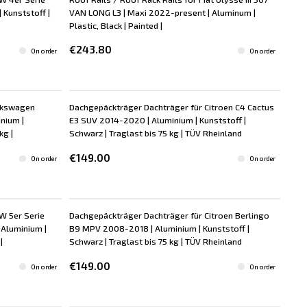
 Kunststoff |
VAN LONG L3 | Maxi 2022-present | Aluminum |
Plastic, Black | Painted |
€243.80
On order
On order
olkswagen
Dachgepäckträger Dachträger für Citroen C4 Cactus
nium |
E3 SUV 2014-2020 | Aluminium | Kunststoff |
kg |
Schwarz | Traglast bis 75 kg | TÜV Rheinland
€149.00
On order
On order
W 5er Serie
Dachgepäckträger Dachträger für Citroen Berlingo
Aluminium |
B9 MPV 2008-2018 | Aluminium | Kunststoff |
|
Schwarz | Traglast bis 75 kg | TÜV Rheinland
€149.00
On order
On order