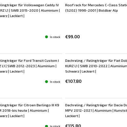
elingträger für Volkswagen Caddy IV
Roof rack for Mercedes C-Class Sta
New
RZ L1 | SWB 2015-2020 | Aluminium |
(S202) 1996-2001 | Boldbar Alp
arz | Lackiert |
€99.00
In stock
lingträger für Ford Transit Custom I
Dachreling / Relingträger für Fiat Do
L1 | SWB 2012-2023 | Aluminium |
KURZ L1 | SWB 2010-2022 | Aluminium
arz | Lackiert |
Schwarz | Lackiert |
€107.80
In stock
lingträger für Citroen Berlingo III K9
Dachreling / Relingträger für Dacia Do
M 2018-bis heute | Aluminium |
MPV 2012-2021 | Aluminium | Kunstst
arz | Lackiert |
Lackiert |
€115.80
In stock