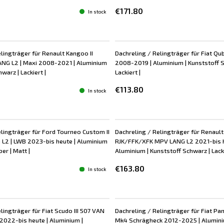
€171.80
In stock
lingträger für Renault Kangoo II
Dachreling / Relingträger für Fiat Q
G L2 | Maxi 2008-2021 | Aluminium
2008-2019 | Aluminium | Kunststoff S
warz | Lackiert |
Lackiert |
€113.80
In stock
elingträger für Ford Tourneo Custom II
Dachreling / Relingträger für Renault
L2 | LWB 2023-bis heute | Aluminium
RJK/FFK/XFK MPV LANG L2 2021-bis h
ber | Matt |
Aluminium | Kunststoff Schwarz | Lacki
€163.80
In stock
lingträger für Fiat Scudo III 507 VAN
Dachreling / Relingträger für Fiat Pand
 2022-bis heute | Aluminium |
Mk4 Schrägheck 2012-2025 | Alumini