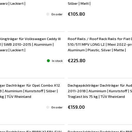
arz | Lackiert |
Silber | Matt |
€105.80
On order
lingträger für Volkswagen Caddy III
Roof Rails / Roof Rack Rails for Fiat D
 | SWB 2010-2015 | Aluminium |
510/511 MPV LONG L2 | Maxi 2022-pr
arz | Lackiert |
Aluminum | Plastic, Silver | Matte |
€225.80
In stock
ger Dachträger für Opel Combo X12
Dachgepäckträger Dachträger für Au
 Aluminium | Kunststoff | Silber |
2011-2018 | Aluminium | Kunststoff | 
 kg | TÜV Rheinland
Traglast bis 75 kg | TÜV Rheinland
€159.00
On order
ger Dachträger für BMW X1 E84 SUV
Dachgepäckträger Dachträger für BM