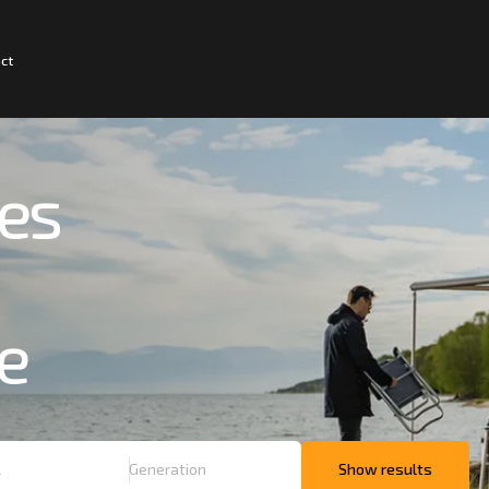
ct
ies
le
Show results