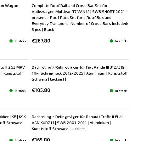
tion Wagon
Complete Roof Rail and Cross Bar Set for
Volkswagen Multivan T7 VAN L1 | SWB SHORT 2021-
present – Roof Rack Set for a Roof Box and
Everyday Transport | Number of Cross Bars Included:
3 pcs | Black
€267.80
In stock
In stock
blo II 263 MPV
Dachreling / Relingträger für Fiat Panda III 312/319 |
 | Kunststoff
Mk4 Schrägheck 2012-2025 | Aluminium | Kunststoff
Schwarz | Lackiert |
€105.80
In stock
In stock
kker I KE | K9K
Dachreling / Relingträger für Renault Trafic II FL/JL
off Schwarz |
VAN KURZ L1 | SWB 2001-2014 | Aluminium |
Kunststoff Schwarz | Lackiert |
€165.80
In stock
In stock