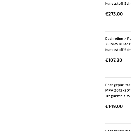
Kunststoff Schw
€273.80
Dachreling / Re
2K MPV KURZ L1
Kunststoff Schw
€107.80
Dachgepäckträ
MPV 2012-2018 |
Traglast bis 75
€149.00
Dachgepäckträ