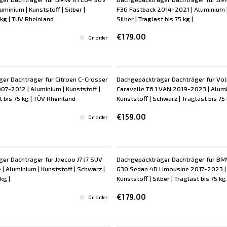
minium | Kunststoff | Silber |
F36 Fastback 2014-2021 | Aluminium |
 kg | TÜV Rheinland
Silber | Traglast bis 75 kg |
€179.00
On order
er Dachträger für Citroen C-Crosser
Dachgepäckträger Dachträger für V
07-2012 | Aluminium | Kunststoff |
Caravelle T6.1 VAN 2019-2023 | Alumi
t bis 75 kg | TÜV Rheinland
Kunststoff | Schwarz | Traglast bis 75 
€159.00
On order
er Dachträger für Jaecoo J7 J7 SUV
Dachgepäckträger Dachträger für BM
| Aluminium | Kunststoff | Schwarz |
G30 Sedan 4D Limousine 2017-2023 | 
kg |
Kunststoff | Silber | Traglast bis 75 kg 
€179.00
On order