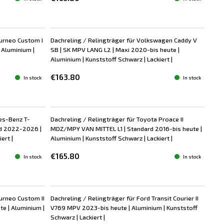
ourneo Custom I
Dachreling / Relingträger für Volkswagen Caddy V
 Aluminium |
SB | SK MPV LANG L2 | Maxi 2020-bis heute |
Aluminium | Kunststoff Schwarz | Lackiert |
€163.80
In stock
In stock
es-Benz T-
Dachreling / Relingträger für Toyota Proace II
rd 2022-2026 |
MDZ/MPY VAN MITTEL L1 | Standard 2016-bis heute |
ert |
Aluminium | Kunststoff Schwarz | Lackiert |
€165.80
In stock
In stock
ourneo Custom II
Dachreling / Relingträger für Ford Transit Courier II
e | Aluminium |
V769 MPV 2023-bis heute | Aluminium | Kunststoff
Schwarz | Lackiert |