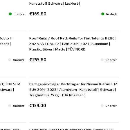
Kunststoff Schwarz | Lackiert |
€169.80
In stock
In stock
oblo III
Roof Rails / Roof Rack Rails for Fiat Talento II 296 |
esent |
X82 VAN LONG L2 | LWB 2016-2021 | Aluminum |
Plastic, Silver | Matte | TÜV NORD
€255.80
On order
On order
di Q3 8U SUV
Dachgepäckträger Dachträger für Nissan X-Trail T32
Schwarz |
SUV 2014-2022 | Aluminium | Kunststoff | Schwarz |
Traglast bis 75 kg | TÜV Rheinland
€159.00
On order
On order
W 4er Serie
Roof Rails / Roof Rack Rails for Fiat Ulysse III 507