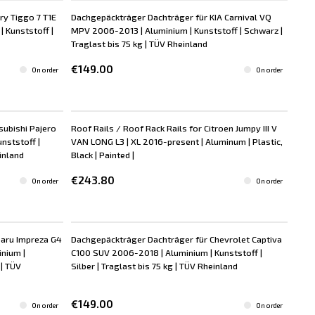
ry Tiggo 7 T1E
Dachgepäckträger Dachträger für KIA Carnival VQ
 Kunststoff |
MPV 2006-2013 | Aluminium | Kunststoff | Schwarz |
Traglast bis 75 kg | TÜV Rheinland
€149.00
On order
On order
subishi Pajero
Roof Rails / Roof Rack Rails for Citroen Jumpy III V
nststoff |
VAN LONG L3 | XL 2016-present | Aluminum | Plastic,
inland
Black | Painted |
€243.80
On order
On order
baru Impreza G4
Dachgepäckträger Dachträger für Chevrolet Captiva
inium |
C100 SUV 2006-2018 | Aluminium | Kunststoff |
 | TÜV
Silber | Traglast bis 75 kg | TÜV Rheinland
€149.00
On order
On order