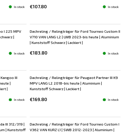
€107.80
In stock
In stock
ubo I 225 MPV
Dachreling / Relingträger für Ford Tourneo Custom II
chwarz |
V710 VAN LANG L2 | LWB 2023-bis heute | Aluminium
| Kunststoff Schwarz | Lackiert |
€183.80
In stock
In stock
 Kangoo III
Dachreling / Relingträger für Peugeot Partner III K9
eute |
MPV LANG L2 2018-bis heute | Aluminium |
ert |
Kunststoff Schwarz | Lackiert |
€169.80
In stock
In stock
a III 312/319 |
Dachreling / Relingträger für Ford Tourneo Custom I
um | Kunststoff
V362 VAN KURZ L1 | SWB 2012-2023 | Aluminium |