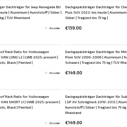
er Dachträger für Jeep Renegade BU
Dachgepäckträger Dachträger für Che
ute | Aluminium | Kunststoff | Silber |
Plus SUV 2022-bis heute | Aluminium |
 kg | TÜV Rheinland
Silber | Traglast bis 75 kg |
€159.00
On order
oof Rack Rails for Volkswagen
Dachgepäckträger Dachträger für Mit
T7 VAN LONG L2 | LWB 2025-present |
Pinin SUV 2000-2006 | Aluminium | Ku
ic, Black | Painted |
Schwarz | Traglast bis 75 kg | TÜV Rhe
€149.00
On order
oof Rack Rails for Volkswagen
Dachgepäckträger Dachträger für Su
T7 VAN SHORT L1 | SWB 2025-present |
| GP XV Schrägheck 2010-2012 | Alum
ic, Black | Painted |
Kunststoff | Silber | Traglast bis 75 kg
Rheinland
€149.00
On order