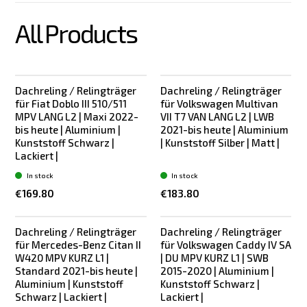
All Products
Dachreling / Relingträger
Dachreling / Relingträger
für Fiat Doblo III 510/511
für Volkswagen Multivan
MPV LANG L2 | Maxi 2022-
VII T7 VAN LANG L2 | LWB
bis heute | Aluminium |
2021-bis heute | Aluminium
Kunststoff Schwarz |
| Kunststoff Silber | Matt |
Lackiert |
In stock
In stock
€169.80
€183.80
Dachreling / Relingträger
Dachreling / Relingträger
für Mercedes-Benz Citan II
für Volkswagen Caddy IV SA
W420 MPV KURZ L1 |
| DU MPV KURZ L1 | SWB
Standard 2021-bis heute |
2015-2020 | Aluminium |
Aluminium | Kunststoff
Kunststoff Schwarz |
Schwarz | Lackiert |
Lackiert |