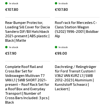
In stock
In stock
€107.80
€107.80
Rear Bumper Protector,
Roof rack for Mercedes C-
New
Loading Sill Cover for Dacia
Class Station Wagon
Sandero DJF/BJI Hatchback
(S202) 1996-2001 | Boldbar
2021-present | ABS plastic |
Alp
Black | Matte
In stock
In stock
€57.90
€99.00
Complete Roof Rail and
Dachreling / Relingträger
Cross Bar Set for
für Ford Transit Custom I
Volkswagen Multivan T7
V362 VAN KURZ L1 | SWB
VAN L1 | SWB SHORT 2021-
2012-2023 | Aluminium |
present – Roof Rack Set for
Kunststoff Schwarz |
a Roof Box and Everyday
Lackiert |
Transport | Number of
Cross Bars Included: 3 pcs |
Black