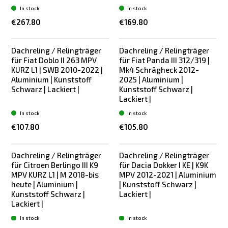
In stock
In stock
€267.80
€169.80
Dachreling / Relingträger
Dachreling / Relingträger
für Fiat Doblo II 263 MPV
für Fiat Panda III 312/319 |
KURZ L1 | SWB 2010-2022 |
Mk4 Schrägheck 2012-
Aluminium | Kunststoff
2025 | Aluminium |
Schwarz | Lackiert |
Kunststoff Schwarz |
Lackiert |
In stock
In stock
€107.80
€105.80
Dachreling / Relingträger
Dachreling / Relingträger
für Citroen Berlingo III K9
für Dacia Dokker I KE | K9K
MPV KURZ L1 | M 2018-bis
MPV 2012-2021 | Aluminium
heute | Aluminium |
| Kunststoff Schwarz |
Kunststoff Schwarz |
Lackiert |
Lackiert |
In stock
In stock