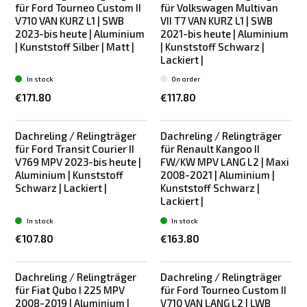
für Ford Tourneo Custom II
für Volkswagen Multivan
V710 VAN KURZ L1 | SWB
VII T7 VAN KURZ L1 | SWB
2023-bis heute | Aluminium
2021-bis heute | Aluminium
| Kunststoff Silber | Matt |
| Kunststoff Schwarz |
Lackiert |
In stock
On order
€171.80
€117.80
Dachreling / Relingträger
Dachreling / Relingträger
für Ford Transit Courier II
für Renault Kangoo II
V769 MPV 2023-bis heute |
FW/KW MPV LANG L2 | Maxi
Aluminium | Kunststoff
2008-2021 | Aluminium |
Schwarz | Lackiert |
Kunststoff Schwarz |
Lackiert |
In stock
In stock
€107.80
€163.80
Dachreling / Relingträger
Dachreling / Relingträger
für Fiat Qubo I 225 MPV
für Ford Tourneo Custom II
2008-2019 | Aluminium |
V710 VAN LANG L2 | LWB