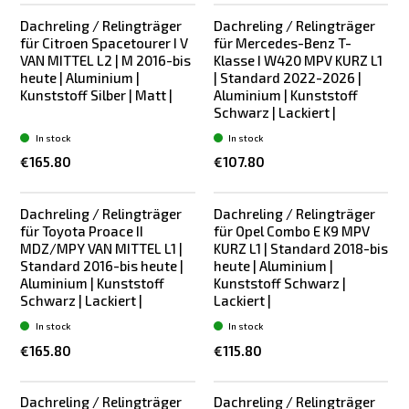
Dachreling / Relingträger
Dachreling / Relingträger
für Citroen Spacetourer I V
für Mercedes-Benz T-
VAN MITTEL L2 | M 2016-bis
Klasse I W420 MPV KURZ L1
heute | Aluminium |
| Standard 2022-2026 |
Kunststoff Silber | Matt |
Aluminium | Kunststoff
Schwarz | Lackiert |
In stock
In stock
€165.80
€107.80
Dachreling / Relingträger
Dachreling / Relingträger
für Toyota Proace II
für Opel Combo E K9 MPV
MDZ/MPY VAN MITTEL L1 |
KURZ L1 | Standard 2018-bis
Standard 2016-bis heute |
heute | Aluminium |
Aluminium | Kunststoff
Kunststoff Schwarz |
Schwarz | Lackiert |
Lackiert |
In stock
In stock
€165.80
€115.80
Dachreling / Relingträger
Dachreling / Relingträger