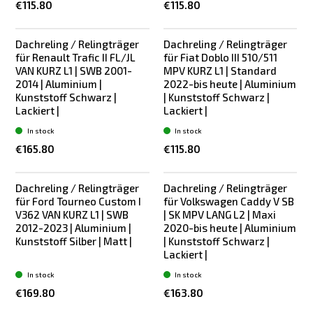
€115.80
€115.80
Dachreling / Relingträger
Dachreling / Relingträger
für Renault Trafic II FL/JL
für Fiat Doblo III 510/511
VAN KURZ L1 | SWB 2001-
MPV KURZ L1 | Standard
2014 | Aluminium |
2022-bis heute | Aluminium
Kunststoff Schwarz |
| Kunststoff Schwarz |
Lackiert |
Lackiert |
In stock
In stock
€165.80
€115.80
Dachreling / Relingträger
Dachreling / Relingträger
für Ford Tourneo Custom I
für Volkswagen Caddy V SB
V362 VAN KURZ L1 | SWB
| SK MPV LANG L2 | Maxi
2012-2023 | Aluminium |
2020-bis heute | Aluminium
Kunststoff Silber | Matt |
| Kunststoff Schwarz |
Lackiert |
In stock
In stock
€169.80
€163.80