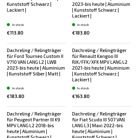
Kunststoff Schwarz |
2023-bis heute | Aluminium
Lackiert |
| Kunststoff Schwarz |
Lackiert |
In stock
In stock
€113.80
€183.80
Dachreling / Relingträger
Dachreling / Relingträger
für Ford Tourneo Custom II
für Renault Kangoo III
V710 VAN LANG L2 | LWB
RJK/FFK/XFK MPV LANG L2
2023-bis heute | Aluminium
2021-bis heute | Aluminium
| Kunststoff Silber | Matt |
| Kunststoff Schwarz |
Lackiert |
In stock
In stock
€183.80
€163.80
Dachreling / Relingträger
Dachreling / Relingträger
für Peugeot Partner III K9
für Fiat Scudo III 507 VAN
MPV LANG L2 2018-bis
LANG L3 | Maxi 2022-bis
heute | Aluminium |
heute | Aluminium |
Kunststoff Schwarz |
Kunststoff Schwarz |