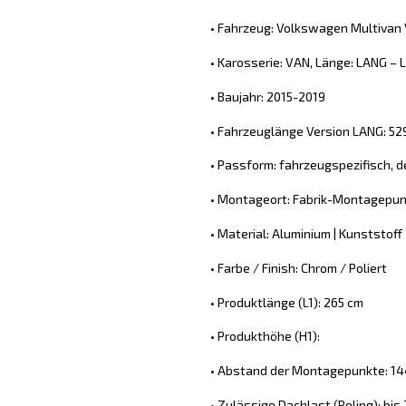
• Fahrzeug: Volkswagen Multivan 
• Karosserie: VAN, Länge: LANG – L
• Baujahr: 2015-2019
• Fahrzeuglänge Version LANG: 5
• Passform: fahrzeugspezifisch, d
• Montageort: Fabrik-Montagepun
• Material: Aluminium | Kunststoff
• Farbe / Finish: Chrom / Poliert
• Produktlänge (L1): 265 cm
• Produkthöhe (H1):
• Abstand der Montagepunkte: 144
• Zulässige Dachlast (Reling): bis