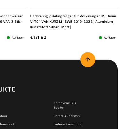
nwindabweiser
Dachreling / Relingträger für Volkswagen Multivan
Dac
9 VAN 2 Stk.-
VI T6.1 VAN KURZ L1 | SWB 2019-2022 | Aluminium |
VI 
Kunststoff Silber | Matt |
Kuns
€171.80
€1
Auf Lager
Auf Lager
UKTE
Aerodynamik &
Spoiler
tdoor
Chrom & Edelstahl
 Transport
Ladekantenschutz