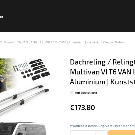
kt
Multivan VI T6 VAN LANG L2 | LWB 2015-2019 | Aluminium | Kunststoff Chrom | Poliert |
Dachreling / Reling
Multivan VI T6 VAN 
Aluminium | Kunststo
Auf Bestellung
€173.80
Produkt auf Bestellung, voraussichtlicher V