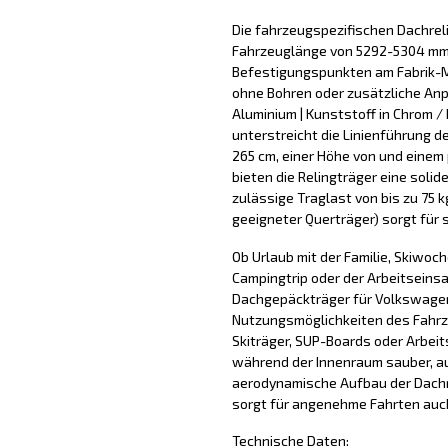
Die fahrzeugspezifischen Dachreli
Fahrzeuglänge von 5292-5304 mm 
Befestigungspunkten am Fabrik-
ohne Bohren oder zusätzliche An
Aluminium | Kunststoff in Chrom / 
unterstreicht die Linienführung d
265 cm, einer Höhe von und einem
bieten die Relingträger eine soli
zulässige Traglast von bis zu 75
geeigneter Querträger) sorgt für 
Ob Urlaub mit der Familie, Skiwoc
Campingtrip oder der Arbeitseinsa
Dachgepäckträger für Volkswagen
Nutzungsmöglichkeiten des Fahrze
Skiträger, SUP-Boards oder Arbeit
während der Innenraum sauber, au
aerodynamische Aufbau der Dachre
sorgt für angenehme Fahrten auc
Technische Daten: