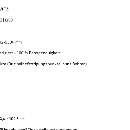
VI T6
2 | LWB
292-5304 mm
ediziert – 100 % Passgenauigkeit
kte (Originalbefestigungspunkte, ohne Bohren)
,4 / 102,5 cm
 75 kg (gleichmäßig verteilt, mit passenden