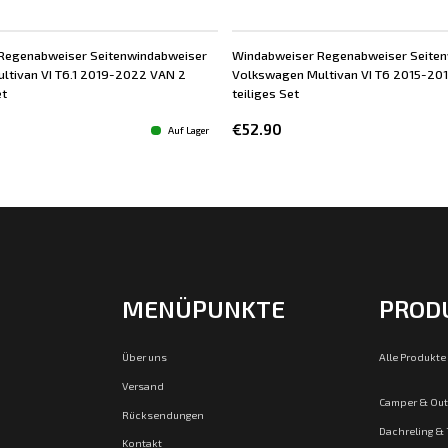
Regenabweiser Seitenwindabweiser
Windabweiser Regenabweiser Seite
ltivan VI T6.1 2019-2022 VAN 2
Volkswagen Multivan VI T6 2015-201
et
teiliges Set
€52.90
Auf Lager
MENÜPUNKTE
PROD
Über uns
Alle Produkte
Versand
Camper & Ou
Rücksendungen
Dachreling &
Kontakt