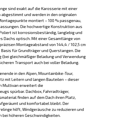
nge sind exakt auf die Karosserie mit einer
abgestimmt und werden in den originalen
Montagepunkte montiert – 100 % passgenau,
passungen. Die hochwertige Konstruktion aus
Poliert ist korrosionsbeständig, langlebig und
es Dachs optisch. Mit einer Gesamtlänge von
 präzisen Montageabstand von 144,4 / 102,5 cm
de Basis für Grundträger und Querstangen. Die
 kg (bei gleichmäßiger Beladung und Verwendung
sicheren Transport auch bei voller Beladung.
henende in den Alpen, Mountainbike-Tour,
tz mit Leitern und langen Bauteilen – dieser
 Multivan erweitert die
ugs spürbar. Dachbox, Fahrradträger,
smaterial finden auf dem Dach ihren Platz,
fgeräumt und komfortabel bleibt. Der
linge hilft, Windgeräusche zu reduzieren und
h bei höheren Geschwindigkeiten.