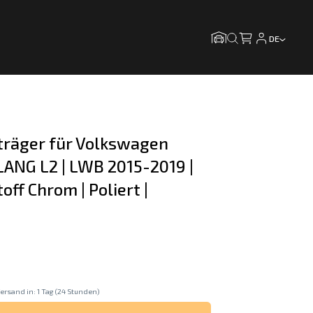
DE
träger für Volkswagen 
LANG L2 | LWB 2015-2019 | 
ff Chrom | Poliert |
ersand in: 1 Tag (24 Stunden)