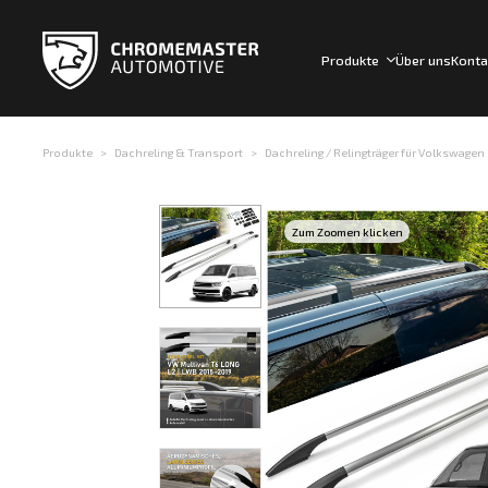
Produkte
Über uns
Konta
Produkte
Dachreling & Transport
Dachreling / Relingträger für Volkswagen 
Zum Zoomen klicken