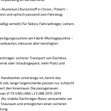
s Aluminium | Kunststoff in Chrom / Poliert –
fest und optisch passend zum Fahrzeug.
äßig verteilt) für Skibox, Fahrradträger, Leitern,
efestigungssystem am Fabrik-Montagepunkte –
umbauten, inklusive aller benötigten
äckträger: sicherer Transport von Dachbox,
erial oder Urlaubsgepäck, mehr Platz und
ls Handwerker unterwegs ist, kennt das
ll voll, lange Gegenstände passen nur schlecht
iert den Innenraum. Die passgenauen
van VI T6 VAN LANG L2 | LWB 2015-2019
. Als stabile Dachträger-Basis verwandeln sie
 Stauraum und ermöglichen einen sicheren
tung.