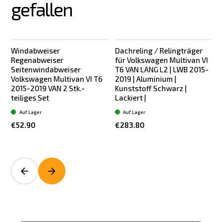
gefallen
Windabweiser
Dachreling / Relingträger
Regenabweiser
für Volkswagen Multivan VI
Seitenwindabweiser
T6 VAN LANG L2 | LWB 2015-
Volkswagen Multivan VI T6
2019 | Aluminium |
2015-2019 VAN 2 Stk.-
Kunststoff Schwarz |
K
teiliges Set
Lackiert |
Auf Lager
Auf Lager
€52.90
€283.80