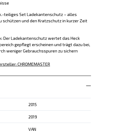
nisse
k.-teiliges Set Ladekantenschutz – alles
u schützen und den Kratzschutz in kurzer Zeit
ck: Der Ladekantenschutz wertet das Heck
bereich gepflegt erscheinen und trägt dazu bei,
rch weniger Gebrauchsspuren zu sichern
rsteller
:
CHROMEMASTER
2015
2019
VAN