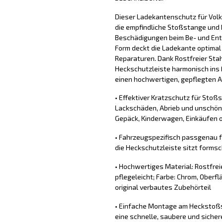
Dieser Ladekantenschutz für Vol
die empfindliche Stoßstange und 
Beschädigungen beim Be- und Ent
Form deckt die Ladekante optimal
Reparaturen. Dank Rostfreier Stahl
Heckschutzleiste harmonisch ins 
einen hochwertigen, gepflegten Au
• Effektiver Kratzschutz für Stoß
Lackschäden, Abrieb und unschön
Gepäck, Kinderwagen, Einkäufen o
• Fahrzeugspezifisch passgenau 
die Heckschutzleiste sitzt forms
• Hochwertiges Material: Rostfrei
pflegeleicht; Farbe: Chrom, Oberflä
original verbautes Zubehörteil
• Einfache Montage am Heckstoßs
eine schnelle, saubere und sich