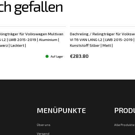
ch gefallen
elingträger für Volkswagen Multivan
Dachreling / Relingträger für Volks
 L2 | LWB 2015-2019 | Aluminium |
VI T6 VAN LANG L2 | LWB 2015-2019 |
arz | Lackiert |
Kunststoff Silber | Matt |
€283.80
Auf Lager
MENÜPUNKTE
PROD
Über uns
Alle Produkte
Versand