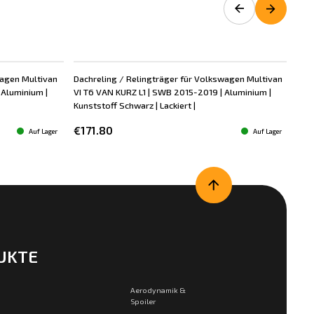
wagen Multivan
Dachreling / Relingträger für Volkswagen Multivan
Dac
 Aluminium |
VI T6 VAN KURZ L1 | SWB 2015-2019 | Aluminium |
VI 
Kunststoff Schwarz | Lackiert |
Kuns
€171.80
€1
Auf Lager
Auf Lager
UKTE
Aerodynamik &
Spoiler