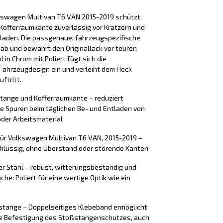
kswagen Multivan T6 VAN 2015-2019 schützt
Kofferraumkante zuverlässig vor Kratzern und
laden. Die passgenaue, fahrzeugspezifische
 ab und bewahrt den Originallack vor teuren
 in Chrom mit Poliert fügt sich die
Fahrzeugdesign ein und verleiht dem Heck
ftritt.
stange und Kofferraumkante – reduziert
e Spuren beim täglichen Be- und Entladen von
der Arbeitsmaterial
für Volkswagen Multivan T6 VAN, 2015-2019 –
chlüssig, ohne Überstand oder störende Kanten
er Stahl – robust, witterungsbeständig und
che: Poliert für eine wertige Optik wie ein
tange – Doppelseitiges Klebeband ermöglicht
ere Befestigung des Stoßstangenschutzes, auch