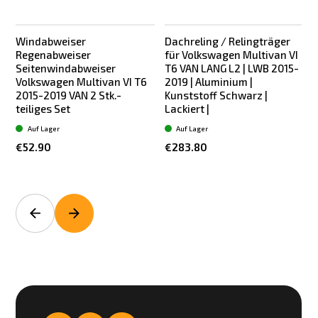
Windabweiser
Dachreling / Relingträger
Regenabweiser
für Volkswagen Multivan VI
Seitenwindabweiser
T6 VAN LANG L2 | LWB 2015-
Volkswagen Multivan VI T6
2019 | Aluminium |
2015-2019 VAN 2 Stk.-
Kunststoff Schwarz |
K
teiliges Set
Lackiert |
Auf Lager
Auf Lager
€52.90
€283.80