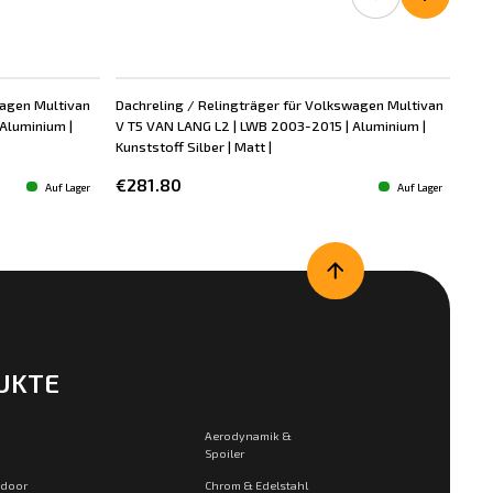
wagen Multivan
Dachreling / Relingträger für Volkswagen Multivan
Dac
Aluminium |
V T5 VAN LANG L2 | LWB 2003-2015 | Aluminium |
V T
Kunststoff Silber | Matt |
Kuns
€281.80
€2
Auf Lager
Auf Lager
UKTE
Aerodynamik &
Spoiler
tdoor
Chrom & Edelstahl