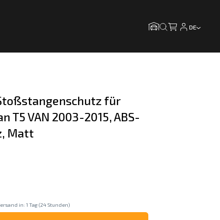
DE
toßstangenschutz für 
n T5 VAN 2003-2015, ABS-
z, Matt
ersand in: 1 Tag (24 Stunden)