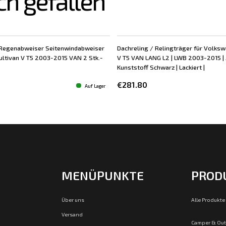
ch gefallen
Regenabweiser Seitenwindabweiser
Dachreling / Relingträger für Volks
ltivan V T5 2003-2015 VAN 2 Stk.-
V T5 VAN LANG L2 | LWB 2003-2015 | 
Kunststoff Schwarz | Lackiert |
€281.80
Auf Lager
MENÜPUNKTE
PROD
Über uns
Alle Produkte
Versand
Camper & Ou