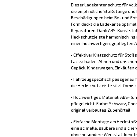
Dieser Ladekantenschutz für Vol
die empfindliche Stoßstange und 
Beschädigungen beim Be- und Ent
Form deckt die Ladekante optimal
Reparaturen. Dank ABS-Kunststoff
Heckschutzleiste harmonisch ins 
einen hochwertigen, gepflegten Au
• Effektiver Kratzschutz für Stoß
Lackschäden, Abrieb und unschön
Gepäck, Kinderwagen, Einkäufen o
• Fahrzeugspezifisch passgenau 
die Heckschutzleiste sitzt forms
• Hochwertiges Material: ABS-Kun
pflegeleicht; Farbe: Schwarz, Ober
original verbautes Zubehörteil
• Einfache Montage am Heckstoßs
eine schnelle, saubere und sich
ohne besondere Werkstattkennt