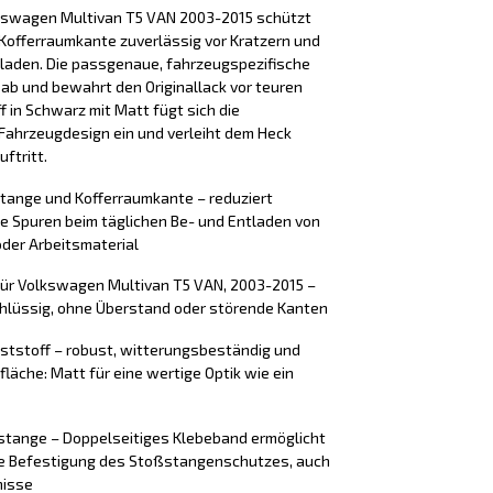
kswagen Multivan T5 VAN 2003-2015 schützt
Kofferraumkante zuverlässig vor Kratzern und
laden. Die passgenaue, fahrzeugspezifische
 ab und bewahrt den Originallack vor teuren
 in Schwarz mit Matt fügt sich die
Fahrzeugdesign ein und verleiht dem Heck
ftritt.
stange und Kofferraumkante – reduziert
e Spuren beim täglichen Be- und Entladen von
der Arbeitsmaterial
für Volkswagen Multivan T5 VAN, 2003-2015 –
chlüssig, ohne Überstand oder störende Kanten
ststoff – robust, witterungsbeständig und
fläche: Matt für eine wertige Optik wie ein
tange – Doppelseitiges Klebeband ermöglicht
ere Befestigung des Stoßstangenschutzes, auch
nisse