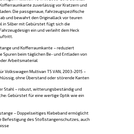
Kofferraumkante zuverlässig vor Kratzern und
laden. Die passgenaue, fahrzeugspezifische
 ab und bewahrt den Originallack vor teuren
 in Silber mit Gebürstet fügt sich die
Fahrzeugdesign ein und verleiht dem Heck
ftritt.
stange und Kofferraumkante – reduziert
e Spuren beim täglichen Be- und Entladen von
der Arbeitsmaterial
für Volkswagen Multivan T5 VAN, 2003-2015 –
chlüssig, ohne Überstand oder störende Kanten
er Stahl – robust, witterungsbeständig und
äche: Gebürstet für eine wertige Optik wie ein
tange – Doppelseitiges Klebeband ermöglicht
ere Befestigung des Stoßstangenschutzes, auch
nisse