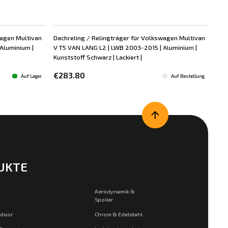
wagen Multivan
Dachreling / Relingträger für Volkswagen Multivan
Dac
Aluminium |
V T5 VAN LANG L2 | LWB 2003-2015 | Aluminium |
V T
Kunststoff Schwarz | Lackiert |
Kuns
€283.80
€2
Auf Lager
Auf Bestellung
UKTE
Aerodynamik &
Spoiler
tdoor
Chrom & Edelstahl