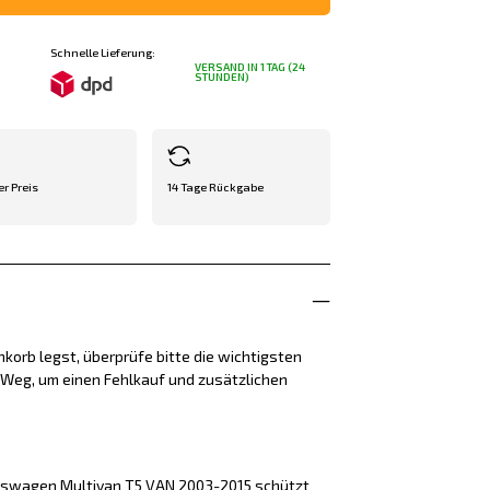
Schnelle Lieferung:
VERSAND IN 1 TAG (24
STUNDEN)
er Preis
14 Tage Rückgabe
korb legst, überprüfe bitte die wichtigsten
e Weg, um einen Fehlkauf und zusätzlichen
kswagen Multivan T5 VAN 2003-2015 schützt