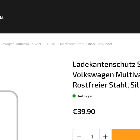
kt
swagen Multivan T5 VAN 2003-2015, Rostfreier Stahl, Silber, Gebürstet
Ladekantenschutz S
Volkswagen Multiva
Rostfreier Stahl, Si
Auf Lager
€39.90