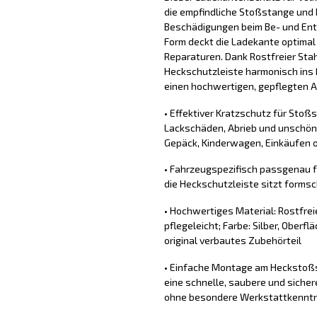
die empfindliche Stoßstange und 
Beschädigungen beim Be- und Ent
Form deckt die Ladekante optimal
Reparaturen. Dank Rostfreier Stahl
Heckschutzleiste harmonisch ins 
einen hochwertigen, gepflegten Au
• Effektiver Kratzschutz für Stoß
Lackschäden, Abrieb und unschön
Gepäck, Kinderwagen, Einkäufen o
• Fahrzeugspezifisch passgenau 
die Heckschutzleiste sitzt forms
• Hochwertiges Material: Rostfrei
pflegeleicht; Farbe: Silber, Oberfl
original verbautes Zubehörteil
• Einfache Montage am Heckstoßs
eine schnelle, saubere und sich
ohne besondere Werkstattkennt