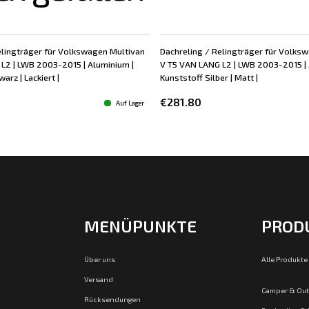
elingträger für Volkswagen Multivan
Dachreling / Relingträger für Volks
L2 | LWB 2003-2015 | Aluminium |
V T5 VAN LANG L2 | LWB 2003-2015 | 
arz | Lackiert |
Kunststoff Silber | Matt |
€281.80
Auf Lager
MENÜPUNKTE
PROD
Über uns
Alle Produkte
Versand
Camper & Ou
Rücksendungen