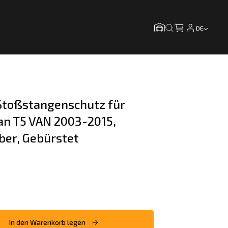
DE
toßstangenschutz für 
n T5 VAN 2003-2015, 
lber, Gebürstet
In den Warenkorb legen