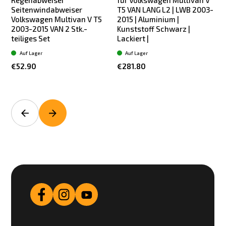
Regenabweiser
für Volkswagen Multivan V
Seitenwindabweiser
T5 VAN LANG L2 | LWB 2003-
Volkswagen Multivan V T5
2015 | Aluminium |
2003-2015 VAN 2 Stk.-
Kunststoff Schwarz |
K
teiliges Set
Lackiert |
Auf Lager
Auf Lager
€52.90
€281.80