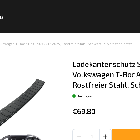
kt
swagen T-Roc A11/D11 SUV 2017-2025, Rostfreier Stahl, Schwarz, Pulverbeschichtet
Ladekantenschutz S
Volkswagen T-Roc A
Rostfreier Stahl, S
Auf Lager
€69.80