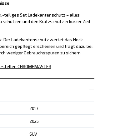
nisse
k.-teiliges Set Ladekantenschutz – alles
u schützen und den Kratzschutz in kurzer Zeit
ck: Der Ladekantenschutz wertet das Heck
bereich gepflegt erscheinen und trägt dazu bei,
rch weniger Gebrauchsspuren zu sichern
rsteller
:
CHROMEMASTER
2017
2025
SUV