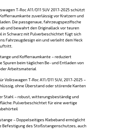
kswagen T-Roc A11/D11 SUV 2017-2025 schützt
Kofferraumkante zuverlässig vor Kratzern und
laden. Die passgenaue, fahrzeugspezifische
 ab und bewahrt den Originallack vor teuren
l in Schwarz mit Pulverbeschichtet fügt sich
ins Fahrzeugdesign ein und verleiht dem Heck
ftritt.
stange und Kofferraumkante – reduziert
e Spuren beim täglichen Be- und Entladen von
der Arbeitsmaterial
für Volkswagen T-Roc A11/D11 SUV, 2017-2025 –
chlüssig, ohne Überstand oder störende Kanten
er Stahl – robust, witterungsbeständig und
rfläche: Pulverbeschichtet für eine wertige
ubehörteil
tange – Doppelseitiges Klebeband ermöglicht
ere Befestigung des Stoßstangenschutzes, auch