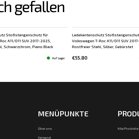
ch gefallen
utz Stoßstangenschutz für
Ladekantenschutz Stoßstangenschut
Roc A11/D11 SUV 2017-2025,
Volkswagen T-Roc A11/D11 SUV 2017
hl, Schwarzchrom, Piano Black
Rostfreier Stahl, Silber, Gebürstet
€55.80
Auf Lager
MENÜPUNKTE
PROD
Über uns
Alle Produkte
Versand