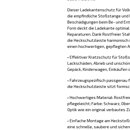
Dieser Ladekantenschutz für Vol
die empfindliche Stoßstange und 
Beschädigungen beim Be- und Ent
Form deckt die Ladekante optimal
Reparaturen. Dank Rostfreier Stah
die Heckschutzleiste harmonisch 
einen hochwertigen, gepflegten Au
• Effektiver Kratzschutz für Stoß
Lackschäden, Abrieb und unschön
Gepäck, Kinderwagen, Einkäufen o
• Fahrzeugspezifisch passgenau 
die Heckschutzleiste sitzt forms
• Hochwertiges Material: Rostfrei
pflegeleicht; Farbe: Schwarz, Obe
Optik wie ein original verbautes Z
• Einfache Montage am Heckstoßs
eine schnelle, saubere und sich