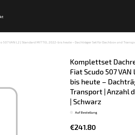
kt
do 507 VAN L2 | Standard MITTEL 2022-bis heute – Dachträger Set für Dachbox und Transport
Komplettset Dachre
Fiat Scudo 507 VAN 
bis heute – Dachträ
Transport | Anzahl d
| Schwarz
Auf Bestellung
€241.80