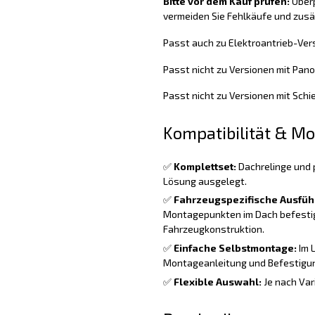
Bitte vor dem Kauf prüfen:
Überp
vermeiden Sie Fehlkäufe und zus
Passt auch zu Elektroantrieb-Ver
Passt nicht zu Versionen mit Pa
Passt nicht zu Versionen mit Sch
Kompatibilität & M
✅
Komplettset:
Dachrelinge und 
Lösung ausgelegt.
✅
Fahrzeugspezifische Ausfüh
Montagepunkten im Dach befestig
Fahrzeugkonstruktion.
✅
Einfache Selbstmontage:
Im 
Montageanleitung und Befestigun
✅
Flexible Auswahl:
Je nach Var