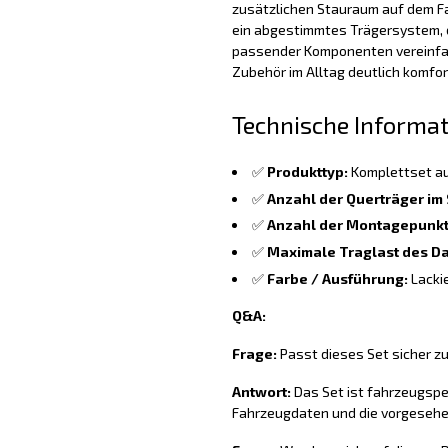
zusätzlichen Stauraum auf dem F
ein abgestimmtes Trägersystem, d
passender Komponenten vereinfa
Zubehör im Alltag deutlich komfor
Technische Informa
✅
Produkttyp:
Komplettset au
✅
Anzahl der Querträger im 
✅
Anzahl der Montagepunkt
✅
Maximale Traglast des Da
✅
Farbe / Ausführung:
Lacki
Q&A:
Frage:
Passt dieses Set sicher z
Antwort:
Das Set ist fahrzeugspez
Fahrzeugdaten und die vorgesehe