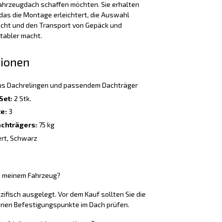
ahrzeugdach schaffen möchten. Sie erhalten
as die Montage erleichtert, die Auswahl
cht und den Transport von Gepäck und
tabler macht.
tionen
s Dachrelingen und passendem Dachträger
Set:
2 Stk.
e:
3
chträgers:
75 kg
ert, Schwarz
u meinem Fahrzeug?
ifisch ausgelegt. Vor dem Kauf sollten Sie die
nen Befestigungspunkte im Dach prüfen.