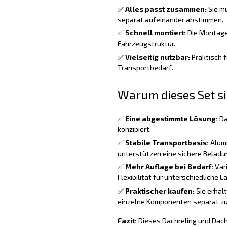
✅
Alles passt zusammen:
Sie m
separat aufeinander abstimmen.
✅
Schnell montiert:
Die Montage i
Fahrzeugstruktur.
✅
Vielseitig nutzbar:
Praktisch f
Transportbedarf.
Warum dieses Set si
✅
Eine abgestimmte Lösung:
Da
konzipiert.
✅
Stabile Transportbasis:
Alumi
unterstützen eine sichere Beladu
✅
Mehr Auflage bei Bedarf:
Vari
Flexibilität für unterschiedliche L
✅
Praktischer kaufen:
Sie erhal
einzelne Komponenten separat zu
Fazit:
Dieses Dachreling und Dacht