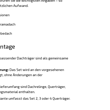
rüfen Sie die wichtigsten Angaben – so
ätzlichen Aufwand.
sionen
noramadach
iebedach
ontage
passender Dachträger sind als gemeinsame
rung:
Das Set wird an den vorgesehenen
t, ohne Änderungen an der
Lieferumfang sind Dachrelinge, Querträger,
gsmaterial enthalten.
iante umfasst das Set 2, 3 oder 4 Querträger.