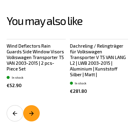
You may also like
Wind Deflectors Rain
Dachreling / Relingträger
Guards Side Window Visors
für Volkswagen
Volkswagen Transporter T5
Transporter V T5 VAN LANG
VAN 2003-2015 | 2 pcs-
L2 | LWB 2003-2015 |
Piece Set
Aluminium | Kunststoff
Silber | Matt |
S
In stock
In stock
€52.90
€281.80