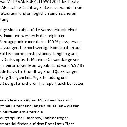
van VII T7 VAN KURZ L1 | SWB 2021-bis heute
. Als stabile Dachträger-Basis verwandeln sie
 Stauraum und ermöglichen einen sicheren
tung.
nge sind exakt auf die Karosserie mit einer
timmt und werden in den originalen
Montagepunkte montiert – 100 % passgenau,
passungen. Die hochwertige Konstruktion aus
 Matt ist korrosionsbeständig, langlebig und
es Dachs optisch. Mit einer Gesamtlänge von
d einem präzisen Montageabstand von 64,5 / 85
olide Basis für Grundträger und Querstangen.
 75 kg (bei gleichmäßiger Beladung und
) sorgt für sicheren Transport auch bei voller
henende in den Alpen, Mountainbike-Tour,
tz mit Leitern und langen Bauteilen – dieser
 Multivan erweitert die
ugs spürbar. Dachbox, Fahrradträger,
smaterial finden auf dem Dach ihren Platz,