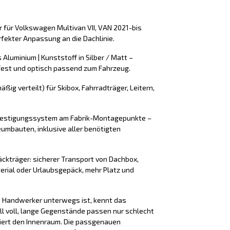
r für Volkswagen Multivan VII, VAN 2021-bis
fekter Anpassung an die Dachlinie.
 Aluminium | Kunststoff in Silber / Matt –
fest und optisch passend zum Fahrzeug.
äßig verteilt) für Skibox, Fahrradträger, Leitern,
efestigungssystem am Fabrik-Montagepunkte –
umbauten, inklusive aller benötigten
äckträger: sicherer Transport von Dachbox,
erial oder Urlaubsgepäck, mehr Platz und
ls Handwerker unterwegs ist, kennt das
ll voll, lange Gegenstände passen nur schlecht
iert den Innenraum. Die passgenauen