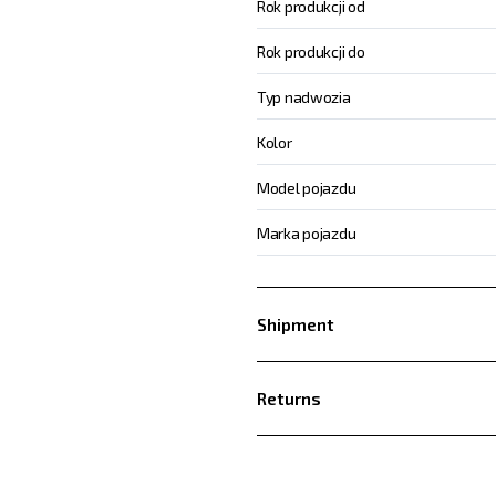
Rok produkcji od
Rok produkcji do
Typ nadwozia
Kolor
Model pojazdu
Marka pojazdu
Shipment
Returns