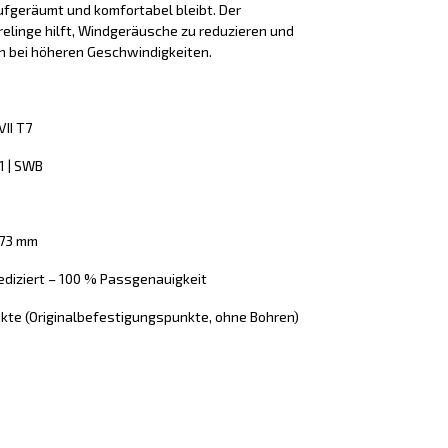
fgeräumt und komfortabel bleibt. Der
linge hilft, Windgeräusche zu reduzieren und
h bei höheren Geschwindigkeiten.
II T7
1 | SWB
973 mm
ediziert – 100 % Passgenauigkeit
kte (Originalbefestigungspunkte, ohne Bohren)