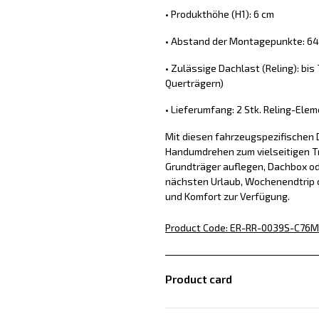
• Produkthöhe (H1): 6 cm
• Abstand der Montagepunkte: 64,
• Zulässige Dachlast (Reling): bis
Querträgern)
• Lieferumfang: 2 Stk. Reling-Ele
Mit diesen fahrzeugspezifischen 
Handumdrehen zum vielseitigen Tr
Grundträger auflegen, Dachbox od
nächsten Urlaub, Wochenendtrip o
und Komfort zur Verfügung.
Product Code
:
ER-RR-0039S-C76
M
Product card