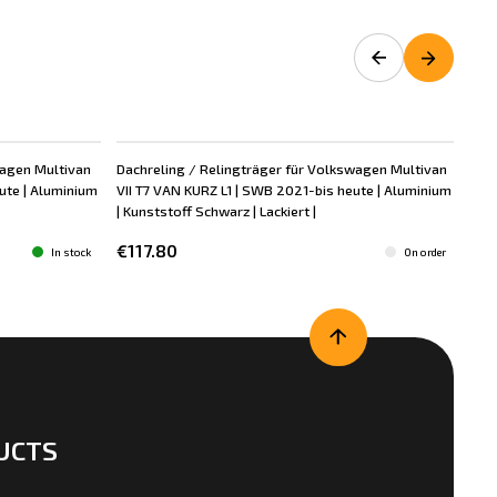
wagen Multivan
Dachreling / Relingträger für Volkswagen Multivan
Rea
ute | Aluminium
VII T7 VAN KURZ L1 | SWB 2021-bis heute | Aluminium
Vol
| Kunststoff Schwarz | Lackiert |
Pol
€117.80
€7
In stock
On order
UCTS