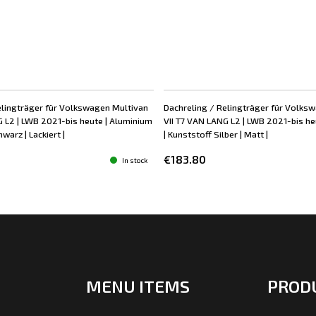
elingträger für Volkswagen Multivan
Dachreling / Relingträger für Volks
G L2 | LWB 2021-bis heute | Aluminium
VII T7 VAN LANG L2 | LWB 2021-bis he
warz | Lackiert |
| Kunststoff Silber | Matt |
€183.80
In stock
MENU ITEMS
PROD