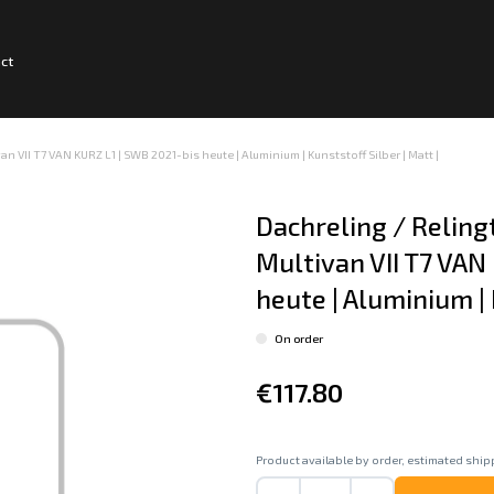
ct
n VII T7 VAN KURZ L1 | SWB 2021-bis heute | Aluminium | Kunststoff Silber | Matt |
Dachreling / Reling
Multivan VII T7 VAN
heute | Aluminium | 
On order
€117.80
Product available by order, estimated shipp