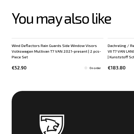
You may also like
Wind Deflectors Rain Guards Side Window Visors
Dachreling / R
New
Volkswagen Multivan T7 VAN 2021-present | 2 pcs-
VII T7 VAN LAN
Piece Set
| Kunststoff Sch
€52.90
€183.80
On order