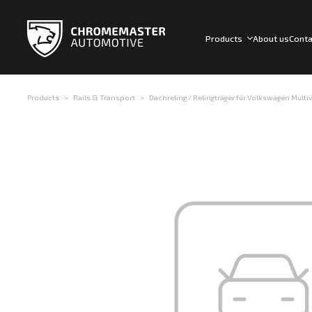
Products
About us
Conta
Products
Rails & Transport
Dachreling / Relingträger für Volkswagen Multiva