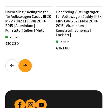
Dachreling / Relingträger
Dachreling / Relingträger
für Volkswagen Caddy III 2K
für Volkswagen Caddy III 2K
MPV KURZ L1 | SWB 2010-
MPV LANG L2 | Maxi 2010-
2015 | Aluminium |
2015 | Aluminium |
Kunststoff Silber | Matt |
Kunststoff Schwarz |
Lackiert |
L
In stock
In stock
€107.80
€163.80