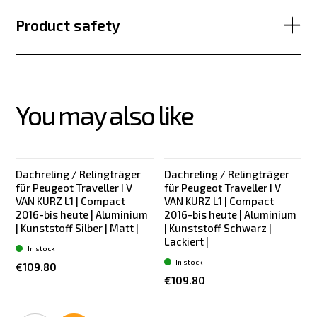
Product safety
You may also like
Dachreling / Relingträger
Dachreling / Relingträger
für Peugeot Traveller I V
für Peugeot Traveller I V
f
VAN KURZ L1 | Compact
VAN KURZ L1 | Compact
2016-bis heute | Aluminium
2016-bis heute | Aluminium
| Kunststoff Silber | Matt |
| Kunststoff Schwarz |
Lackiert |
L
In stock
In stock
€109.80
€109.80