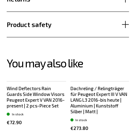
Product safety
You may also like
Wind Deflectors Rain
Dachreling / Relingträger
Guards Side Window Visors
für Peugeot Expert III V VAN
Peugeot Expert V VAN 2016-
LANG L3 2016-bis heute |
present | 2 pcs-Piece Set
Aluminium | Kunststoff
Silber | Matt |
K
In stock
In stock
€72.90
€273.80