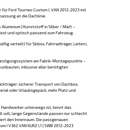
r für Ford Tourneo Custom I, VAN 2012-2023 mit
assung an die Dachlinie.
 Aluminium | Kunststoff in Silber / Matt –
fest und optisch passend zum Fahrzeug.
äßig verteilt) für Skibox, Fahrradträger, Leitern,
efestigungssystem am Fabrik-Montagepunkte –
umbauten, inklusive aller benötigten
äckträger: sicherer Transport von Dachbox,
erial oder Urlaubsgepäck, mehr Platz und
ls Handwerker unterwegs ist, kennt das
ll voll, lange Gegenstände passen nur schlecht
iert den Innenraum. Die passgenauen
tom I V362 VAN KURZ L1 | SWB 2012-2023