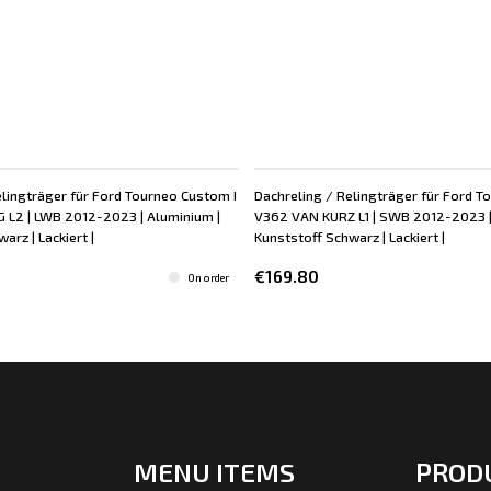
elingträger für Ford Tourneo Custom I
Dachreling / Relingträger für Ford T
L2 | LWB 2012-2023 | Aluminium |
V362 VAN KURZ L1 | SWB 2012-2023 |
arz | Lackiert |
Kunststoff Schwarz | Lackiert |
€169.80
On order
MENU ITEMS
PROD