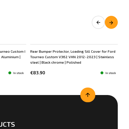
ourneo Custom I
Rear Bumper Protector, Loading Sill Cover for Ford
Rea
 Aluminium |
Tourneo Custom V362 VAN 2012-2023 | Stainless
Tou
steel | Black chrome | Polished
ste
€83.90
€3
In stock
In stock
UCTS