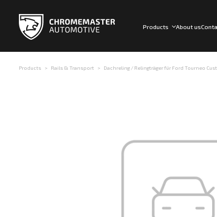
Products
About us
Conta
Products
Rails & Transport
Dachreling / Relingträger für Ford Tourneo Cust