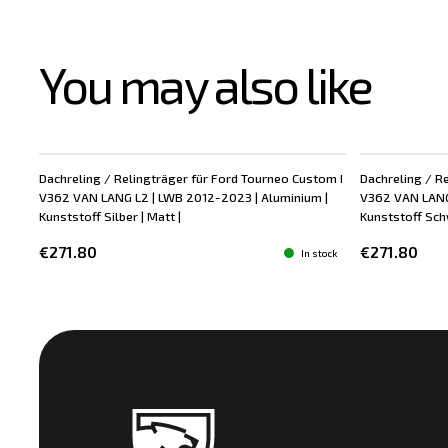
You may also like
Dachreling / Relingträger für Ford Tourneo Custom I
Dachreling / R
V362 VAN LANG L2 | LWB 2012-2023 | Aluminium |
V362 VAN LANG 
Kunststoff Silber | Matt |
Kunststoff Schw
€271.80
€271.80
In stock