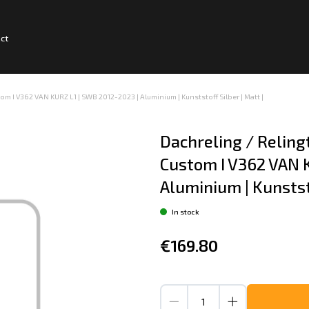
ct
om I V362 VAN KURZ L1 | SWB 2012-2023 | Aluminium | Kunststoff Silber | Matt |
Dachreling / Reling
Custom I V362 VAN K
Aluminium | Kunststo
In stock
€169.80