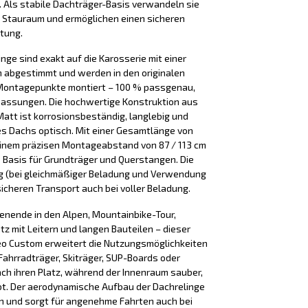
. Als stabile Dachträger-Basis verwandeln sie
 Stauraum und ermöglichen einen sicheren
tung.
nge sind exakt auf die Karosserie mit einer
abgestimmt und werden in den originalen
Montagepunkte montiert – 100 % passgenau,
passungen. Die hochwertige Konstruktion aus
 Matt ist korrosionsbeständig, langlebig und
es Dachs optisch. Mit einer Gesamtlänge von
einem präzisen Montageabstand von 87 / 113 cm
de Basis für Grundträger und Querstangen. Die
 kg (bei gleichmäßiger Beladung und Verwendung
sicheren Transport auch bei voller Beladung.
henende in den Alpen, Mountainbike-Tour,
tz mit Leitern und langen Bauteilen – dieser
eo Custom erweitert die Nutzungsmöglichkeiten
Fahrradträger, Skiträger, SUP-Boards oder
ach ihren Platz, während der Innenraum sauber,
bt. Der aerodynamische Aufbau der Dachrelinge
en und sorgt für angenehme Fahrten auch bei