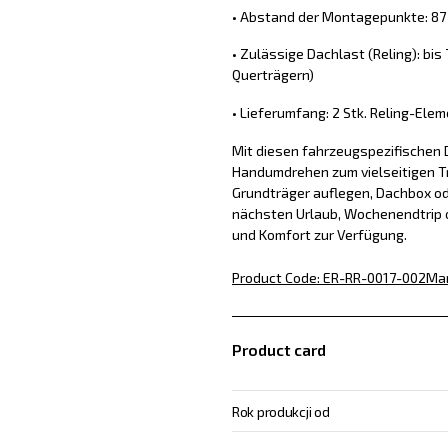
• Abstand der Montagepunkte: 87 
• Zulässige Dachlast (Reling): bis
Querträgern)
• Lieferumfang: 2 Stk. Reling-Ele
Mit diesen fahrzeugspezifischen 
Handumdrehen zum vielseitigen Tr
Grundträger auflegen, Dachbox od
nächsten Urlaub, Wochenendtrip o
und Komfort zur Verfügung.
Product Code
:
ER-RR-0017-002
Ma
Product card
Rok produkcji od