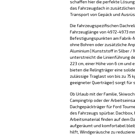
schaffen hier die perfekte Lösung
das Fahrzeugdach in zusätzlichen
Transport von Gepäck und Ausrüs
Die fahrzeugspezifischen Dachreli
Fahrzeuglänge von 4972-4973 mm 
Befestigungspunkten am Fabrik-
ohne Bohren oder zusätzliche An
Aluminium | Kunststoff in Silber /
unterstreicht die Linienführung d
223 cm, einer Höhe von 6 cm und 
bieten die Relingträger eine soli
zulässige Traglast von bis zu 75
geeigneter Querträger) sorgt für 
Ob Urlaub mit der Familie, Skiwoc
Campingtrip oder der Arbeitseinsa
Dachgepäckträger für Ford Tourn
des Fahrzeugs spürbar. Dachbox, 
Arbeitsmaterial finden auf dem D
aufgeräumt und komfortabel blei
hilft, Windgeräusche zu reduzier