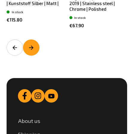
| Kunststoff Silber | Matt |
2019 | Stainless steel |
2
Chrome | Polished
In stock
In stock
€115.80
€67.90
About us