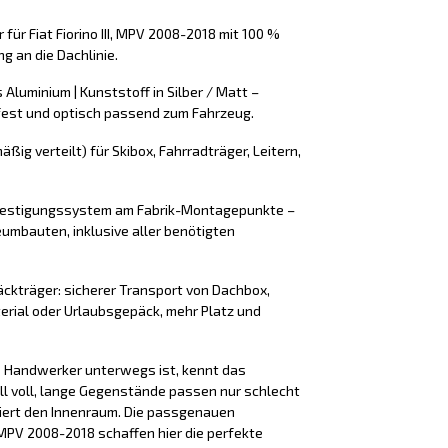
für Fiat Fiorino III, MPV 2008-2018 mit 100 %
 an die Dachlinie.
 Aluminium | Kunststoff in Silber / Matt –
fest und optisch passend zum Fahrzeug.
äßig verteilt) für Skibox, Fahrradträger, Leitern,
efestigungssystem am Fabrik-Montagepunkte –
umbauten, inklusive aller benötigten
äckträger: sicherer Transport von Dachbox,
erial oder Urlaubsgepäck, mehr Platz und
ls Handwerker unterwegs ist, kennt das
ll voll, lange Gegenstände passen nur schlecht
iert den Innenraum. Die passgenauen
25 MPV 2008-2018 schaffen hier die perfekte