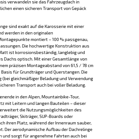
asis verwandeln sie das Fahrzeugdach in
lichen einen sicheren Transport von Gepäck
nge sind exakt auf die Karosserie mit einer
d werden in den originalen
Montagepunkte montiert – 100 % passgenau,
passungen. Die hochwertige Konstruktion aus
 Matt ist korrosionsbeständig, langlebig und
es Dachs optisch. Mit einer Gesamtlänge von
einem präzisen Montageabstand von 61,5 / 78 cm
de Basis für Grundträger und Querstangen. Die
 kg (bei gleichmäßiger Beladung und Verwendung
sicheren Transport auch bei voller Beladung.
henende in den Alpen, Mountainbike-Tour,
tz mit Leitern und langen Bauteilen – dieser
o erweitert die Nutzungsmöglichkeiten des
adträger, Skiträger, SUP-Boards oder
ach ihren Platz, während der Innenraum sauber,
bt. Der aerodynamische Aufbau der Dachrelinge
en und sorgt für angenehme Fahrten auch bei