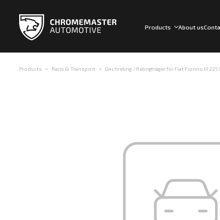
Products
About us
Conta
Products
Rails & Transport
Dachreling / Relingträger für Fiat Fiorino III 22