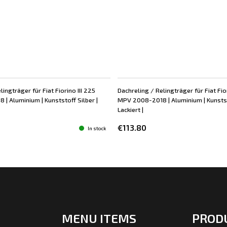
lingträger für Fiat Fiorino III 225
Dachreling / Relingträger für Fiat Fior
| Aluminium | Kunststoff Silber |
MPV 2008-2018 | Aluminium | Kunsts
Lackiert |
€113.80
In stock
MENU ITEMS
PROD