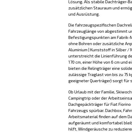
Lösung. Als stabile Dachträger-B
zusätzlichen Stauraum und ermög
und Ausrüstung.
Die fahrzeugspezifischen Dachreli
Fahrzeuglänge von abgestimmt un
Befestigungspunkten am Fabrik-
ohne Bohren oder zusätzliche An
Aluminium | Kunststoff in Silber /
unterstreicht die Linienführung d
170 cm, einer Höhe von 6 cm und 
bieten die Relingträger eine soli
zulässige Traglast von bis zu 75
geeigneter Querträger) sorgt für 
Ob Urlaub mit der Familie, Skiwoc
Campingtrip oder der Arbeitseinsa
Dachgepäckträger für Fiat Fiorin
Fahrzeugs spürbar. Dachbox, Fahrr
Arbeitsmaterial finden auf dem D
aufgeräumt und komfortabel blei
hilft, Windgeräusche zu reduzier