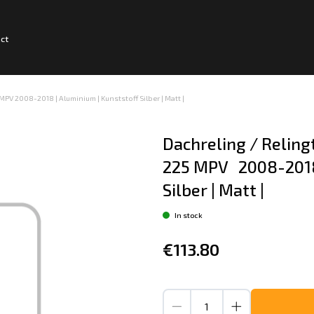
ct
5 MPV 2008-2018 | Aluminium | Kunststoff Silber | Matt |
Dachreling / Relingtr
225 MPV   2008-2018
Silber | Matt |
In stock
€113.80