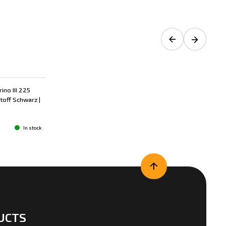
ino III 225
toff Schwarz |
In stock
UCTS