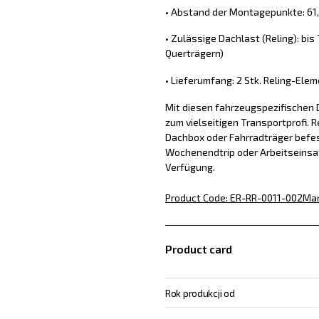
• Abstand der Montagepunkte: 61,
• Zulässige Dachlast (Reling): bis
Querträgern)
• Lieferumfang: 2 Stk. Reling-Ele
Mit diesen fahrzeugspezifischen 
zum vielseitigen Transportprofi. 
Dachbox oder Fahrradträger befes
Wochenendtrip oder Arbeitseinsat
Verfügung.
Product Code
:
ER-RR-0011-002
Man
Product card
Rok produkcji od