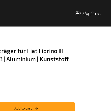
EN
äger für Fiat Fiorino III 
 | Aluminium | Kunststoff 
Add to cart