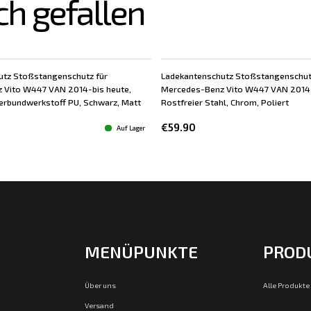
ch gefallen
utz Stoßstangenschutz für
Ladekantenschutz Stoßstangenschut
 Vito W447 VAN 2014-bis heute,
Mercedes-Benz Vito W447 VAN 2014-
erbundwerkstoff PU, Schwarz, Matt
Rostfreier Stahl, Chrom, Poliert
€59.90
Auf Lager
MENÜPUNKTE
PROD
Über uns
Alle Produkte
Versand