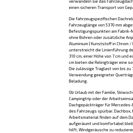
verwandeln sie das Fahrzeugdach
einen sicheren Transport von Ge
Die fahrzeugspezifischen Dachreli
Fahrzeuglänge von 5370 mm abges
Befestigungspunkten am Fabrik-
ohne Bohren oder zusätzliche An
Aluminium | Kunststoff in Chrom / 
unterstreicht die Linienführung d
310 cm, einer Höhe von 7 cm und 
cm bieten die Relingträger eine s
Die zulässige Traglast von bis zu
Verwendung geeigneter Querträger
Beladung.
Ob Urlaub mit der Familie, Skiwoc
Campingtrip oder der Arbeitseinsa
Dachgepäckträger für Mercedes-B
des Fahrzeugs spürbar. Dachbox, 
Arbeitsmaterial finden auf dem D
aufgeräumt und komfortabel blei
hilft, Windgeräusche zu reduzier