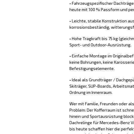
• Fahrzeugspezifischer Dachträger
heute mit 100 % Passform und per
• Leichte, stabile Konstruktion au
korrosionsbeständig, witterungs
• Hohe Tragkraft bis 75 kg (gleichm
Sport- und Outdoor-Ausrüstung.
• Einfache Montage im Originalb
keine Bohrungen, keine Karosserie
Befestigungselemente.
• Ideal als Grundträger / Dachgep
Skiträger, SUP-Boards, Arbeitsmat
Ordnung im Innenraum.
Wer mit Familie, Freunden oder a
Problem: Der Kofferraum ist schne
hinein und Sportausrüstung block
Dachrelinge für Mercedes-Benz V
bis heute schaffen hier die perfe