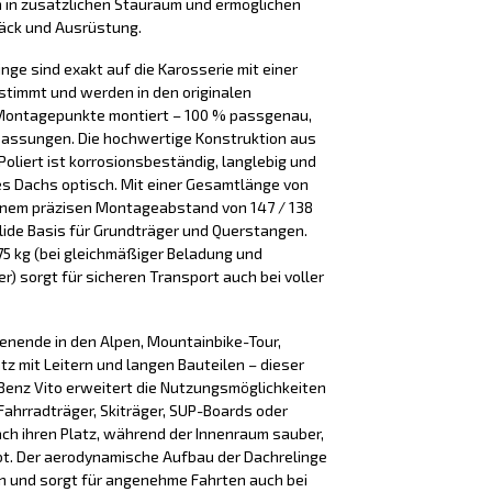
 in zusätzlichen Stauraum und ermöglichen
päck und Ausrüstung.
nge sind exakt auf die Karosserie mit einer
timmt und werden in den originalen
Montagepunkte montiert – 100 % passgenau,
passungen. Die hochwertige Konstruktion aus
Poliert ist korrosionsbeständig, langlebig und
es Dachs optisch. Mit einer Gesamtlänge von
einem präzisen Montageabstand von 147 / 138
olide Basis für Grundträger und Querstangen.
 75 kg (bei gleichmäßiger Beladung und
) sorgt für sicheren Transport auch bei voller
henende in den Alpen, Mountainbike-Tour,
tz mit Leitern und langen Bauteilen – dieser
enz Vito erweitert die Nutzungsmöglichkeiten
Fahrradträger, Skiträger, SUP-Boards oder
ach ihren Platz, während der Innenraum sauber,
bt. Der aerodynamische Aufbau der Dachrelinge
en und sorgt für angenehme Fahrten auch bei