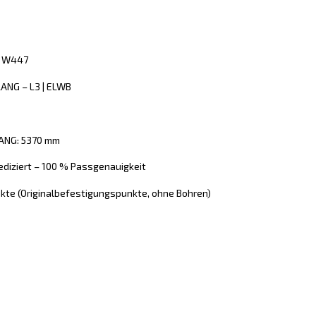
II W447
LANG – L3 | ELWB
LANG: 5370 mm
ediziert – 100 % Passgenauigkeit
kte (Originalbefestigungspunkte, ohne Bohren)