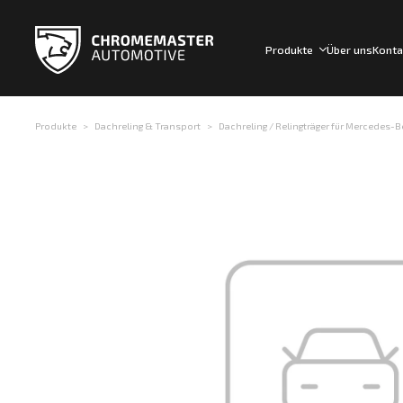
Produkte
Über uns
Konta
Produkte
Dachreling & Transport
Dachreling / Relingträger für Mercedes-B