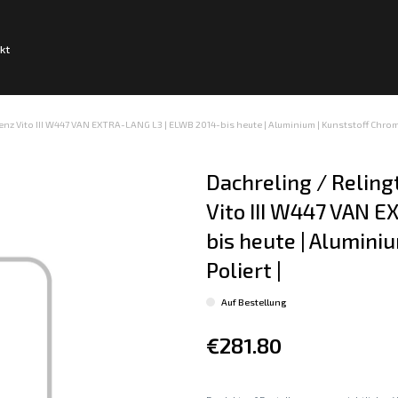
kt
enz Vito III W447 VAN EXTRA-LANG L3 | ELWB 2014-bis heute | Aluminium | Kunststoff Chrom |
Dachreling / Relin
Vito III W447 VAN 
bis heute | Aluminiu
Poliert |
Auf Bestellung
€281.80