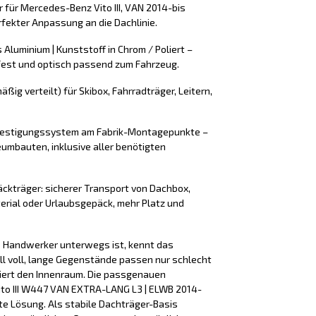
 für Mercedes-Benz Vito III, VAN 2014-bis
fekter Anpassung an die Dachlinie.
s Aluminium | Kunststoff in Chrom / Poliert –
fest und optisch passend zum Fahrzeug.
äßig verteilt) für Skibox, Fahrradträger, Leitern,
efestigungssystem am Fabrik-Montagepunkte –
umbauten, inklusive aller benötigten
äckträger: sicherer Transport von Dachbox,
erial oder Urlaubsgepäck, mehr Platz und
ls Handwerker unterwegs ist, kennt das
ll voll, lange Gegenstände passen nur schlecht
iert den Innenraum. Die passgenauen
ito III W447 VAN EXTRA-LANG L3 | ELWB 2014-
kte Lösung. Als stabile Dachträger-Basis