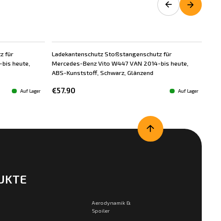
z für
Ladekantenschutz Stoßstangenschutz für
Lad
bis heute,
Mercedes-Benz Vito W447 VAN 2014-bis heute,
Mer
ABS-Kunststoff, Schwarz, Glänzend
Ros
€57.90
€5
Auf Lager
Auf Lager
UKTE
Aerodynamik &
Spoiler