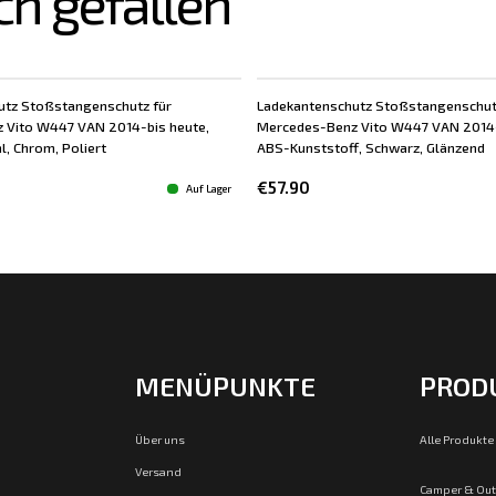
ch gefallen
utz Stoßstangenschutz für
Ladekantenschutz Stoßstangenschut
 Vito W447 VAN 2014-bis heute,
Mercedes-Benz Vito W447 VAN 2014-
l, Chrom, Poliert
ABS-Kunststoff, Schwarz, Glänzend
€57.90
Auf Lager
MENÜPUNKTE
PROD
Über uns
Alle Produkte
Versand
Camper & Ou