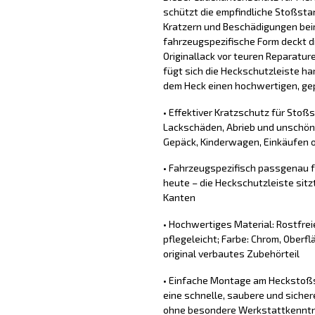
schützt die empfindliche Stoßsta
Kratzern und Beschädigungen bei
fahrzeugspezifische Form deckt d
Originallack vor teuren Reparature
fügt sich die Heckschutzleiste ha
dem Heck einen hochwertigen, gep
• Effektiver Kratzschutz für Stoß
Lackschäden, Abrieb und unschön
Gepäck, Kinderwagen, Einkäufen o
• Fahrzeugspezifisch passgenau 
heute – die Heckschutzleiste sit
Kanten
• Hochwertiges Material: Rostfrei
pflegeleicht; Farbe: Chrom, Oberflä
original verbautes Zubehörteil
• Einfache Montage am Heckstoßs
eine schnelle, saubere und sich
ohne besondere Werkstattkennt