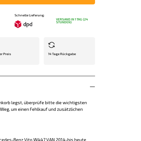
Schnelle Lieferung:
VERSAND IN 1 TAG (24
STUNDEN)
er Preis
14 Tage Rückgabe
korb legst, überprüfe bitte die wichtigsten
e Weg, um einen Fehlkauf und zusätzlichen
rcedes-Benz Vito W447 VAN 2014-bis heute