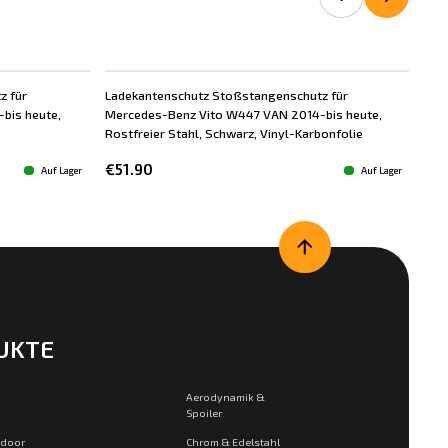
z für
Ladekantenschutz Stoßstangenschutz für
Lad
bis heute,
Mercedes-Benz Vito W447 VAN 2014-bis heute,
Mer
Rostfreier Stahl, Schwarz, Vinyl-Karbonfolie
Rost
€51.90
€6
Auf Lager
Auf Lager
UKTE
Aerodynamik &
Spoiler
tdoor
Chrom & Edelstahl