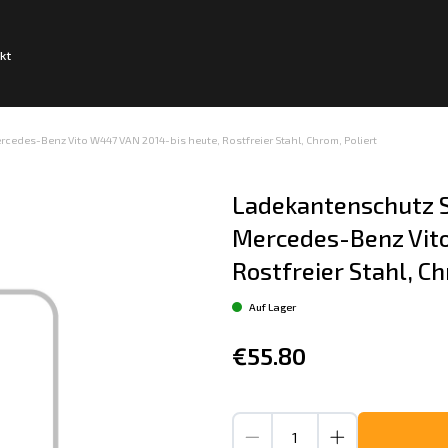
kt
edes-Benz Vito W447 VAN 2014-bis heute, Rostfreier Stahl, Chrom, Poliert
Ladekantenschutz S
Mercedes-Benz Vito
Rostfreier Stahl, Ch
Auf Lager
€55.80