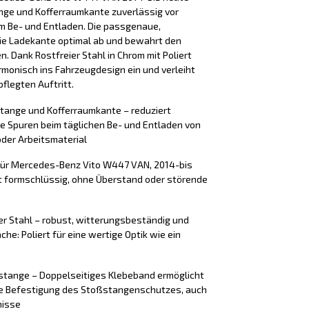
nge und Kofferraumkante zuverlässig vor
m Be- und Entladen. Die passgenaue,
ie Ladekante optimal ab und bewahrt den
n. Dank Rostfreier Stahl in Chrom mit Poliert
rmonisch ins Fahrzeugdesign ein und verleiht
flegten Auftritt.
stange und Kofferraumkante – reduziert
e Spuren beim täglichen Be- und Entladen von
der Arbeitsmaterial
für Mercedes-Benz Vito W447 VAN, 2014-bis
zt formschlüssig, ohne Überstand oder störende
er Stahl – robust, witterungsbeständig und
che: Poliert für eine wertige Optik wie ein
tange – Doppelseitiges Klebeband ermöglicht
ere Befestigung des Stoßstangenschutzes, auch
nisse