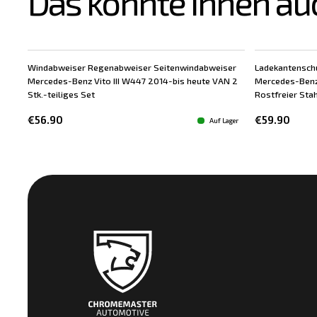
Das könnte Ihnen au
Windabweiser Regenabweiser Seitenwindabweiser
Ladekantensch
Mercedes-Benz Vito III W447 2014-bis heute VAN 2
Mercedes-Benz
Stk.-teiliges Set
Rostfreier Stah
€56.90
€59.90
Auf Lager