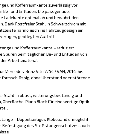
nge und Kofferraumkante zuverlässig vor
m Be- und Entladen. Die passgenaue,
ie Ladekante optimal ab und bewahrt den
en. Dank Rostfreier Stahl in Schwarzchrom mit
utzleiste harmonisch ins Fahrzeugdesign ein
ertigen, gepflegten Auftritt.
stange und Kofferraumkante – reduziert
e Spuren beim täglichen Be- und Entladen von
der Arbeitsmaterial
für Mercedes-Benz Vito W447 VAN, 2014-bis
zt formschlüssig, ohne Überstand oder störende
er Stahl – robust, witterungsbeständig und
 Oberfläche: Piano Black für eine wertige Optik
rteil
tange – Doppelseitiges Klebeband ermöglicht
ere Befestigung des Stoßstangenschutzes, auch
nisse