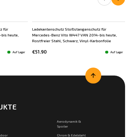
z für
Ladekantenschutz Stoßstangenschutz für
Lad
bis heute,
Mercedes-Benz Vito W447 VAN 2014-bis heute,
Mer
Rostfreier Stahl, Schwarz, Vinyl-Karbonfolie
Rost
€51.90
€6
Auf Lager
Auf Lager
UKTE
Aerodynamik &
Spoiler
tdoor
Chrom & Edelstahl