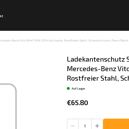
kt
cedes-Benz Vito W447 VAN 2014-bis heute, Rostfreier Stahl, Schwarzchrom, Piano Black
Ladekantenschutz S
Mercedes-Benz Vito
Rostfreier Stahl, S
Auf Lager
€65.80