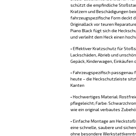
schützt die empfindliche Stoßsta
Kratzern und Beschädigungen bei
fahrzeugspezifische Form deckt d
Originallack vor teuren Reparatur
Piano Black fügt sich die Hecksch
und verleiht dem Heck einen hochw
• Effektiver Kratzschutz für Stoß
Lackschäden, Abrieb und unschön
Gepäck, Kinderwagen, Einkäufen o
• Fahrzeugspezifisch passgenau 
heute – die Heckschutzleiste sit
Kanten
• Hochwertiges Material: Rostfrei
pflegeleicht; Farbe: Schwarzchrom,
wie ein original verbautes Zubehö
• Einfache Montage am Heckstoßs
eine schnelle, saubere und sich
ohne besondere Werkstattkennt