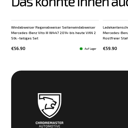
Das könnte Ihnen au
Windabweiser Regenabweiser Seitenwindabweiser
Ladekantensch
Mercedes-Benz Vito III W447 2014-bis heute VAN 2
Mercedes-Benz
Stk.-teiliges Set
Rostfreier Stah
€56.90
€59.90
Auf Lager