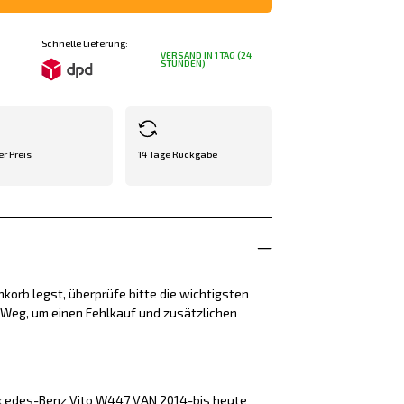
Schnelle Lieferung:
VERSAND IN 1 TAG (24
STUNDEN)
er Preis
14 Tage Rückgabe
korb legst, überprüfe bitte die wichtigsten
e Weg, um einen Fehlkauf und zusätzlichen
rcedes-Benz Vito W447 VAN 2014-bis heute