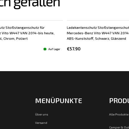
ch gefallen
utz Stoßstangenschutz für
Ladekantenschutz Stoßstangenschut
 Vito W447 VAN 2014-bis heute,
Mercedes-Benz Vito W447 VAN 2014-
l, Chrom, Poliert
ABS-Kunststoff, Schwarz, Glänzend
€57.90
Auf Lager
MENÜPUNKTE
PROD
Über uns
Alle Produkte
Versand
Camper & Ou