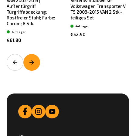
VAN 2003-2015 |
Seitenwindabweiser
Außentürgriff
Volkswagen Transporter V
Türgriffabdeckung;
T5 2003-2015 VAN 2 Stk.-
Rostfreier Stahl; Farbe:
teiliges Set
S
Chrom; 8 Stk.
Auf Lager
Auf Lager
€52.90
€61.80