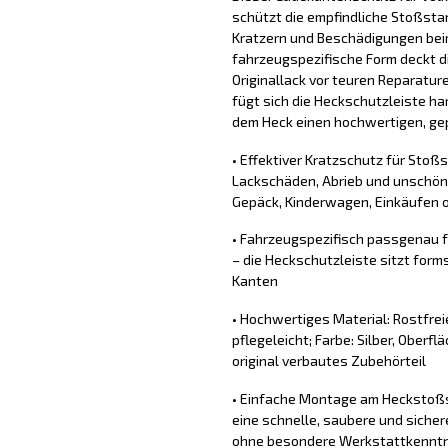
schützt die empfindliche Stoßsta
Kratzern und Beschädigungen bei
fahrzeugspezifische Form deckt d
Originallack vor teuren Reparature
fügt sich die Heckschutzleiste ha
dem Heck einen hochwertigen, gep
• Effektiver Kratzschutz für Stoß
Lackschäden, Abrieb und unschön
Gepäck, Kinderwagen, Einkäufen o
• Fahrzeugspezifisch passgenau 
– die Heckschutzleiste sitzt for
Kanten
• Hochwertiges Material: Rostfrei
pflegeleicht; Farbe: Silber, Oberfl
original verbautes Zubehörteil
• Einfache Montage am Heckstoßs
eine schnelle, saubere und sich
ohne besondere Werkstattkennt