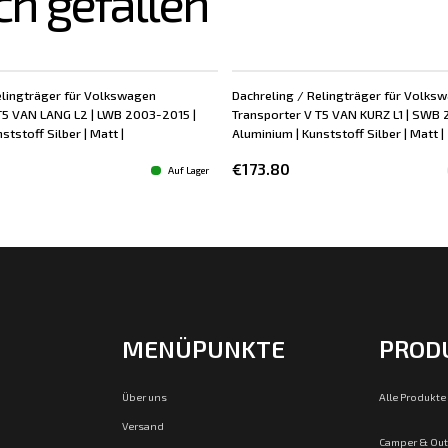
ch gefallen
elingträger für Volkswagen
Dachreling / Relingträger für Volks
T5 VAN LANG L2 | LWB 2003-2015 |
Transporter V T5 VAN KURZ L1 | SWB 
ststoff Silber | Matt |
Aluminium | Kunststoff Silber | Matt |
€173.80
Auf Lager
MENÜPUNKTE
PROD
Über uns
Alle Produkte
Versand
Camper & Ou