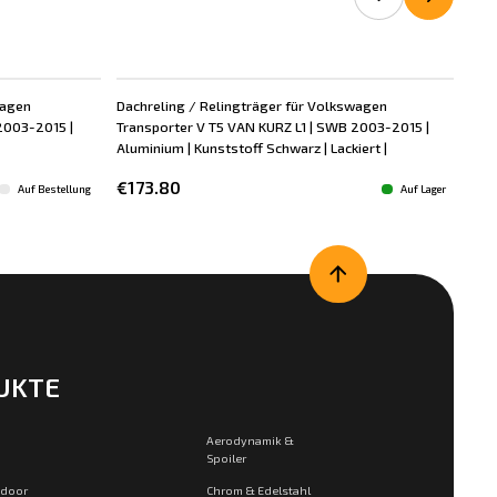
wagen
Dachreling / Relingträger für Volkswagen
Dac
2003-2015 |
Transporter V T5 VAN KURZ L1 | SWB 2003-2015 |
Tra
Aluminium | Kunststoff Schwarz | Lackiert |
Alum
€173.80
€1
Auf Bestellung
Auf Lager
UKTE
Aerodynamik &
Spoiler
tdoor
Chrom & Edelstahl