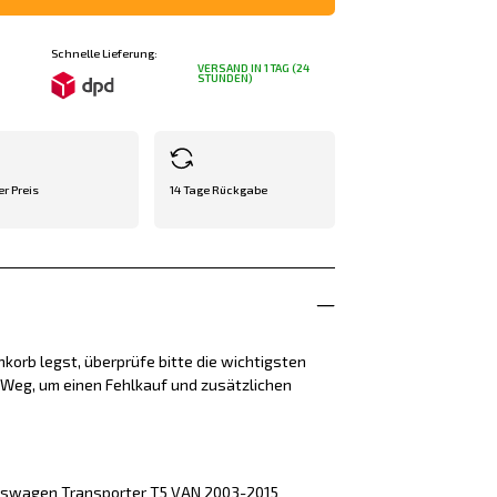
Schnelle Lieferung:
VERSAND IN 1 TAG (24
STUNDEN)
er Preis
14 Tage Rückgabe
korb legst, überprüfe bitte die wichtigsten
e Weg, um einen Fehlkauf und zusätzlichen
lkswagen Transporter T5 VAN 2003-2015