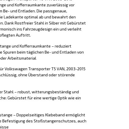
nge und Kofferraumkante zuverlässig vor
m Be- und Entladen. Die passgenaue,
ie Ladekante optimal ab und bewahrt den
n. Dank Rostfreier Stahl in Silber mit Gebürstet
rmonisch ins Fahrzeugdesign ein und verleiht
flegten Auftritt.
stange und Kofferraumkante – reduziert
e Spuren beim täglichen Be- und Entladen von
der Arbeitsmaterial
für Volkswagen Transporter T5 VAN, 2003-2015
mschlüssig, ohne Überstand oder störende
er Stahl – robust, witterungsbeständig und
äche: Gebürstet für eine wertige Optik wie ein
tange – Doppelseitiges Klebeband ermöglicht
ere Befestigung des Stoßstangenschutzes, auch
nisse