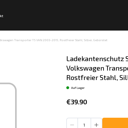
kt
swagen Transporter T5 VAN 2003-2015, Rostfreier Stahl, Silber, Gebürstet
Ladekantenschutz S
Volkswagen Transpo
Rostfreier Stahl, Si
Auf Lager
€39.90