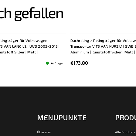
ch gefallen
elingträger für Volkswagen
Dachreling / Relingträger für Volks
T5 VAN LANG L2 | LWB 2003-2015 |
Transporter V T5 VAN KURZ L1 | SWB 
ststoff Silber | Matt |
Aluminium | Kunststoff Silber | Matt |
€173.80
Auf Lager
MENÜPUNKTE
PROD
Über uns
Alle Produkte