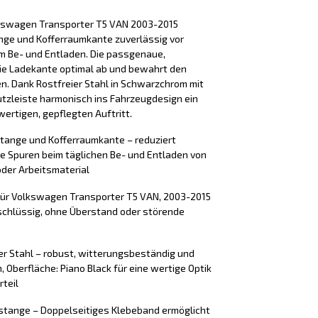
lkswagen Transporter T5 VAN 2003-2015
nge und Kofferraumkante zuverlässig vor
m Be- und Entladen. Die passgenaue,
ie Ladekante optimal ab und bewahrt den
en. Dank Rostfreier Stahl in Schwarzchrom mit
utzleiste harmonisch ins Fahrzeugdesign ein
ertigen, gepflegten Auftritt.
stange und Kofferraumkante – reduziert
e Spuren beim täglichen Be- und Entladen von
der Arbeitsmaterial
für Volkswagen Transporter T5 VAN, 2003-2015
mschlüssig, ohne Überstand oder störende
er Stahl – robust, witterungsbeständig und
 Oberfläche: Piano Black für eine wertige Optik
rteil
tange – Doppelseitiges Klebeband ermöglicht