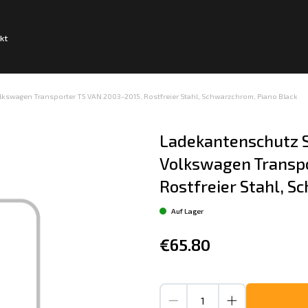
kt
kswagen Transporter T5 VAN 2003-2015, Rostfreier Stahl, Schwarzchrom, Piano Black
Ladekantenschutz S
Volkswagen Transpo
Rostfreier Stahl, S
Auf Lager
€65.80