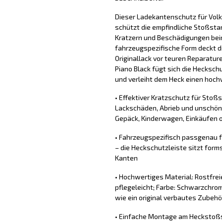
Dieser Ladekantenschutz für Vo
schützt die empfindliche Stoßsta
Kratzern und Beschädigungen bei
fahrzeugspezifische Form deckt d
Originallack vor teuren Reparatur
Piano Black fügt sich die Hecksch
und verleiht dem Heck einen hochw
• Effektiver Kratzschutz für Stoß
Lackschäden, Abrieb und unschön
Gepäck, Kinderwagen, Einkäufen o
• Fahrzeugspezifisch passgenau 
– die Heckschutzleiste sitzt for
Kanten
• Hochwertiges Material: Rostfrei
pflegeleicht; Farbe: Schwarzchrom,
wie ein original verbautes Zubehö
• Einfache Montage am Heckstoßs