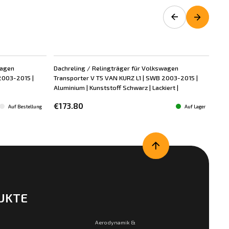
wagen
Dachreling / Relingträger für Volkswagen
Dac
2003-2015 |
Transporter V T5 VAN KURZ L1 | SWB 2003-2015 |
Tra
Aluminium | Kunststoff Schwarz | Lackiert |
Alum
€173.80
€1
Auf Bestellung
Auf Lager
UKTE
Aerodynamik &