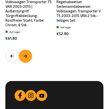
Volkswagen Transporter T5
Regenabweiser
VAN 2003-2015 |
Seitenwindabweiser
Außentürgriff
Volkswagen Transporter V
Türgriffabdeckung;
T5 2003-2015 VAN 2 Stk.-
Rostfreier Stahl; Farbe:
teiliges Set
S
Chrom; 8 Stk.
Auf Lager
Auf Lager
€52.90
€61.80