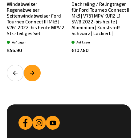
Windabweiser
Dachreling / Relingträger
Regenabweiser
für Ford Tourneo Connect III
Seitenwindabweiser Ford
Mk3 | V761 MPV KURZ L1 |
Tourneo Connect III Mk3 |
SWB 2022-bis heute |
V761 2022-bis heute MPV 2
Aluminium | Kunststoff
Stk.-teiliges Set
Schwarz | Lackiert |
S
Auf Lager
Auf Lager
€56.90
€107.80