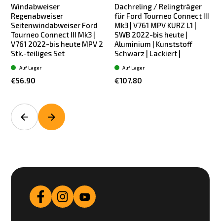
Windabweiser
Dachreling / Relingträger
Regenabweiser
für Ford Tourneo Connect III
Seitenwindabweiser Ford
Mk3 | V761 MPV KURZ L1 |
Tourneo Connect III Mk3 |
SWB 2022-bis heute |
V761 2022-bis heute MPV 2
Aluminium | Kunststoff
Stk.-teiliges Set
Schwarz | Lackiert |
S
Auf Lager
Auf Lager
€56.90
€107.80