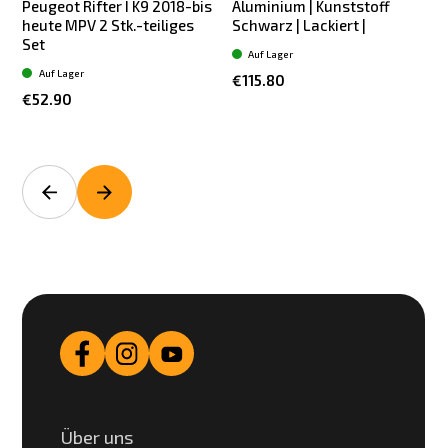
Peugeot Rifter I K9 2018-bis
Aluminium | Kunststoff
heute MPV 2 Stk.-teiliges
Schwarz | Lackiert |
S
Set
Auf Lager
Auf Lager
€115.80
€52.90
Über uns