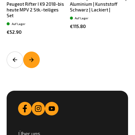
Peugeot Rifter I K9 2018-bis
Aluminium | Kunststoff
heute MPV 2 Stk.-teiliges
Schwarz | Lackiert |
S
Set
Auf Lager
Auf Lager
€115.80
€52.90
Über uns