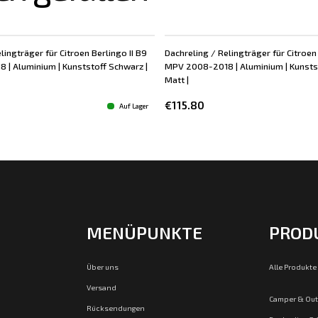
lingträger für Citroen Berlingo II B9
Dachreling / Relingträger für Citroen 
| Aluminium | Kunststoff Schwarz |
MPV 2008-2018 | Aluminium | Kunststo
Matt |
€115.80
Auf Lager
MENÜPUNKTE
PROD
Über uns
Alle Produkte
Versand
Camper & Ou
Rücksendungen