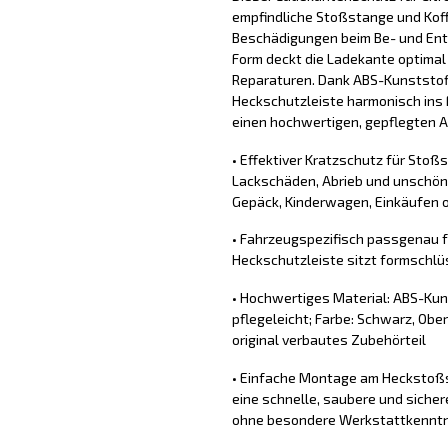
empfindliche Stoßstange und Koff
Beschädigungen beim Be- und Ent
Form deckt die Ladekante optimal
Reparaturen. Dank ABS-Kunststoff
Heckschutzleiste harmonisch ins 
einen hochwertigen, gepflegten Au
• Effektiver Kratzschutz für Stoß
Lackschäden, Abrieb und unschön
Gepäck, Kinderwagen, Einkäufen o
• Fahrzeugspezifisch passgenau fü
Heckschutzleiste sitzt formschlü
• Hochwertiges Material: ABS-Kun
pflegeleicht; Farbe: Schwarz, Ober
original verbautes Zubehörteil
• Einfache Montage am Heckstoßs
eine schnelle, saubere und sich
ohne besondere Werkstattkennt