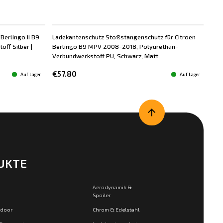
Berlingo II B9
Ladekantenschutz Stoßstangenschutz für Citroen
ff Silber |
Berlingo B9 MPV 2008-2018, Polyurethan-
Verbundwerkstoff PU, Schwarz, Matt
€57.80
Auf Lager
Auf Lager
UKTE
Aerodynamik &
Spoiler
tdoor
Chrom & Edelstahl