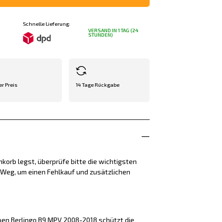
Schnelle Lieferung:
VERSAND IN 1 TAG (24
STUNDEN)
er Preis
14 Tage Rückgabe
korb legst, überprüfe bitte die wichtigsten
e Weg, um einen Fehlkauf und zusätzlichen
oen Berlingo B9 MPV 2008-2018 schützt die