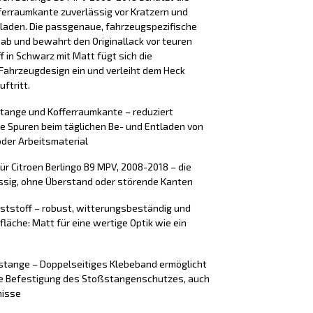
erraumkante zuverlässig vor Kratzern und
laden. Die passgenaue, fahrzeugspezifische
 ab und bewahrt den Originallack vor teuren
 in Schwarz mit Matt fügt sich die
Fahrzeugdesign ein und verleiht dem Heck
ftritt.
stange und Kofferraumkante – reduziert
e Spuren beim täglichen Be- und Entladen von
der Arbeitsmaterial
r Citroen Berlingo B9 MPV, 2008-2018 – die
ssig, ohne Überstand oder störende Kanten
ststoff – robust, witterungsbeständig und
fläche: Matt für eine wertige Optik wie ein
tange – Doppelseitiges Klebeband ermöglicht
ere Befestigung des Stoßstangenschutzes, auch
nisse