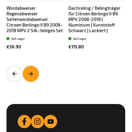
Windabweiser
Dachreling / Relingträger
Regenabweiser
für Citroen Berlingo II B9
f
Seitenwindabweiser
MPV 2008-2018 |
Citroen Berlingo II B9 2008-
Aluminium | Kunststoff
2018 MPV 2 Stk.-teiliges Set
Schwarz | Lackiert |
S
Auf Lager
Auf Lager
€56.90
€115.80