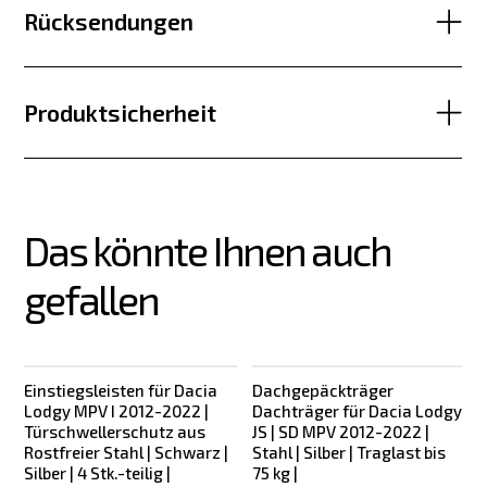
Rücksendungen
Produktsicherheit
Das könnte Ihnen auch 
gefallen
Einstiegsleisten für Dacia
Dachgepäckträger
Lodgy MPV I 2012-2022 |
Dachträger für Dacia Lodgy
Türschwellerschutz aus
JS | SD MPV 2012-2022 |
Rostfreier Stahl | Schwarz |
Stahl | Silber | Traglast bis
Silber | 4 Stk.-teilig |
75 kg |
b