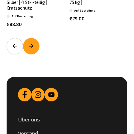
Silber | 4 Stk.-teilig |
75 kg |
b
Kratzschutz
Auf Bestellung
Auf Bestellung
€79.00
€88.80
Über uns
Versand