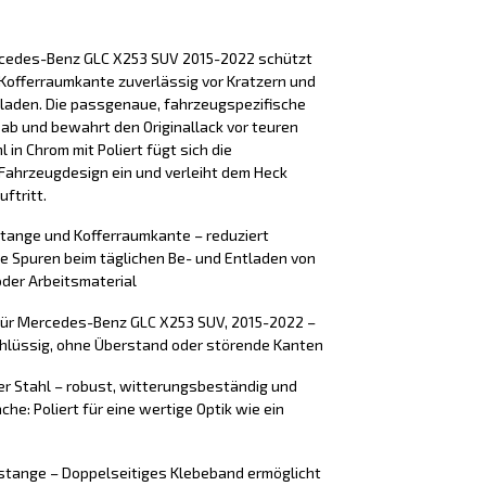
rcedes-Benz GLC X253 SUV 2015-2022 schützt
Kofferraumkante zuverlässig vor Kratzern und
laden. Die passgenaue, fahrzeugspezifische
 ab und bewahrt den Originallack vor teuren
 in Chrom mit Poliert fügt sich die
Fahrzeugdesign ein und verleiht dem Heck
ftritt.
stange und Kofferraumkante – reduziert
e Spuren beim täglichen Be- und Entladen von
der Arbeitsmaterial
für Mercedes-Benz GLC X253 SUV, 2015-2022 –
chlüssig, ohne Überstand oder störende Kanten
er Stahl – robust, witterungsbeständig und
che: Poliert für eine wertige Optik wie ein
tange – Doppelseitiges Klebeband ermöglicht