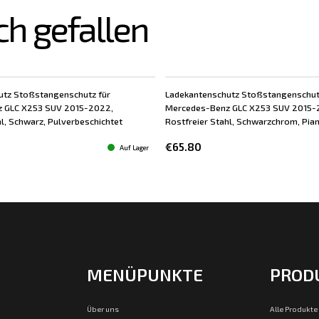
ch gefallen
utz Stoßstangenschutz für
Ladekantenschutz Stoßstangenschut
 GLC X253 SUV 2015-2022,
Mercedes-Benz GLC X253 SUV 2015-
hl, Schwarz, Pulverbeschichtet
Rostfreier Stahl, Schwarzchrom, Pia
€65.80
Auf Lager
MENÜPUNKTE
PROD
Über uns
Alle Produkte