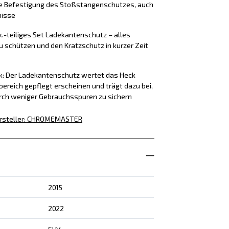
ere Befestigung des Stoßstangenschutzes, auch
nisse
k.-teiliges Set Ladekantenschutz – alles
u schützen und den Kratzschutz in kurzer Zeit
ck: Der Ladekantenschutz wertet das Heck
bereich gepflegt erscheinen und trägt dazu bei,
rch weniger Gebrauchsspuren zu sichern
rsteller
:
CHROMEMASTER
2015
2022