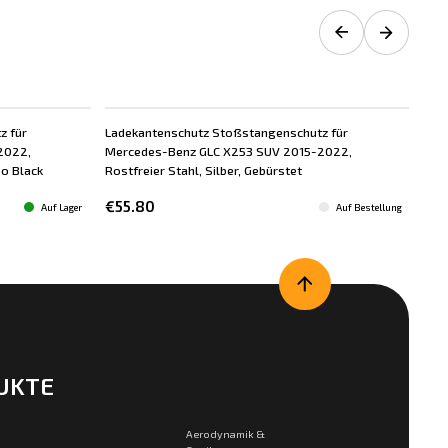
z für
Ladekantenschutz Stoßstangenschutz für
2022,
Mercedes-Benz GLC X253 SUV 2015-2022,
no Black
Rostfreier Stahl, Silber, Gebürstet
€55.80
Auf Lager
Auf Bestellung
UKTE
Aerodynamik &