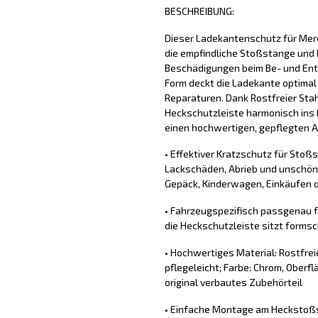
BESCHREIBUNG:
Dieser Ladekantenschutz für Me
die empfindliche Stoßstange und 
Beschädigungen beim Be- und Ent
Form deckt die Ladekante optimal
Reparaturen. Dank Rostfreier Stahl
Heckschutzleiste harmonisch ins 
einen hochwertigen, gepflegten Au
• Effektiver Kratzschutz für Stoß
Lackschäden, Abrieb und unschön
Gepäck, Kinderwagen, Einkäufen o
• Fahrzeugspezifisch passgenau 
die Heckschutzleiste sitzt forms
• Hochwertiges Material: Rostfrei
pflegeleicht; Farbe: Chrom, Oberflä
original verbautes Zubehörteil
• Einfache Montage am Heckstoßs