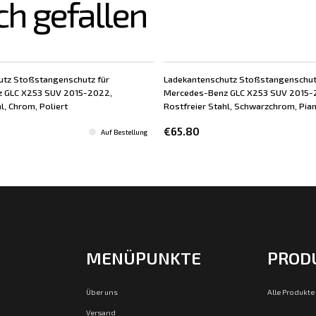
ch gefallen
utz Stoßstangenschutz für
Ladekantenschutz Stoßstangenschut
 GLC X253 SUV 2015-2022,
Mercedes-Benz GLC X253 SUV 2015-
l, Chrom, Poliert
Rostfreier Stahl, Schwarzchrom, Pia
€65.80
Auf Bestellung
MENÜPUNKTE
PROD
Über uns
Alle Produkte
Versand