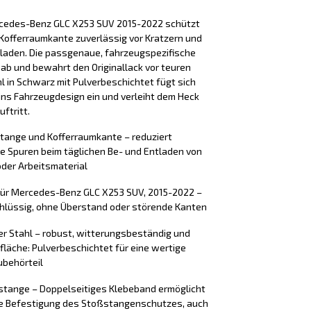
rcedes-Benz GLC X253 SUV 2015-2022 schützt
Kofferraumkante zuverlässig vor Kratzern und
laden. Die passgenaue, fahrzeugspezifische
 ab und bewahrt den Originallack vor teuren
l in Schwarz mit Pulverbeschichtet fügt sich
ins Fahrzeugdesign ein und verleiht dem Heck
ftritt.
stange und Kofferraumkante – reduziert
e Spuren beim täglichen Be- und Entladen von
der Arbeitsmaterial
für Mercedes-Benz GLC X253 SUV, 2015-2022 –
chlüssig, ohne Überstand oder störende Kanten
er Stahl – robust, witterungsbeständig und
rfläche: Pulverbeschichtet für eine wertige
ubehörteil
tange – Doppelseitiges Klebeband ermöglicht
ere Befestigung des Stoßstangenschutzes, auch