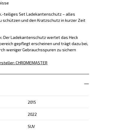
nisse
k.-teiliges Set Ladekantenschutz – alles
u schützen und den Kratzschutz in kurzer Zeit
ck: Der Ladekantenschutz wertet das Heck
bereich gepflegt erscheinen und trägt dazu bei,
rch weniger Gebrauchsspuren zu sichern
rsteller
:
CHROMEMASTER
2015
2022
SUV