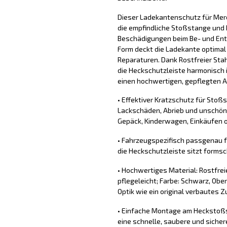
Dieser Ladekantenschutz für Me
die empfindliche Stoßstange und 
Beschädigungen beim Be- und Ent
Form deckt die Ladekante optimal
Reparaturen. Dank Rostfreier Stah
die Heckschutzleiste harmonisch 
einen hochwertigen, gepflegten Au
• Effektiver Kratzschutz für Stoß
Lackschäden, Abrieb und unschön
Gepäck, Kinderwagen, Einkäufen o
• Fahrzeugspezifisch passgenau 
die Heckschutzleiste sitzt forms
• Hochwertiges Material: Rostfrei
pflegeleicht; Farbe: Schwarz, Obe
Optik wie ein original verbautes Z
• Einfache Montage am Heckstoßs
eine schnelle, saubere und sich