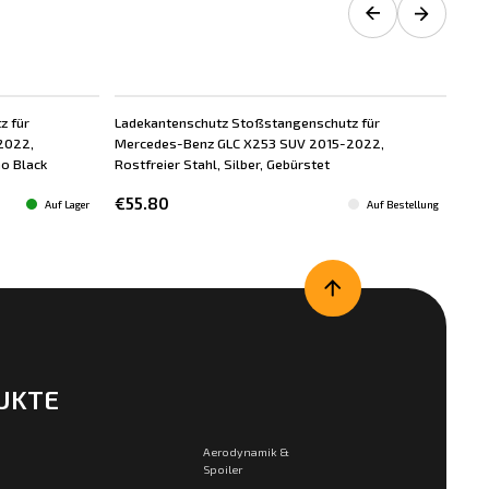
z für
Ladekantenschutz Stoßstangenschutz für
2022,
Mercedes-Benz GLC X253 SUV 2015-2022,
no Black
Rostfreier Stahl, Silber, Gebürstet
€55.80
Auf Lager
Auf Bestellung
UKTE
Aerodynamik &
Spoiler