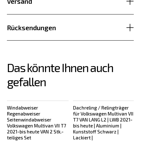
Versand
Rücksendungen
Das könnte Ihnen auch 
gefallen
Windabweiser
Dachreling / Relingträger
Neu
Regenabweiser
für Volkswagen Multivan VII
Seitenwindabweiser
T7 VAN LANG L2 | LWB 2021-
Volkswagen Multivan VII T7
bis heute | Aluminium |
2021-bis heute VAN 2 Stk.-
Kunststoff Schwarz |
K
teiliges Set
Lackiert |