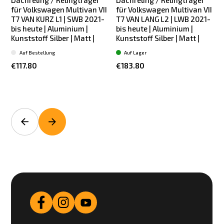
Dachreling / Relingträger
Dachreling / Relingträger
für Volkswagen Multivan VII
für Volkswagen Multivan VII
T7 VAN KURZ L1 | SWB 2021-
T7 VAN LANG L2 | LWB 2021-
bis heute | Aluminium |
bis heute | Aluminium |
Kunststoff Silber | Matt |
Kunststoff Silber | Matt |
L
Auf Bestellung
Auf Lager
€117.80
€183.80