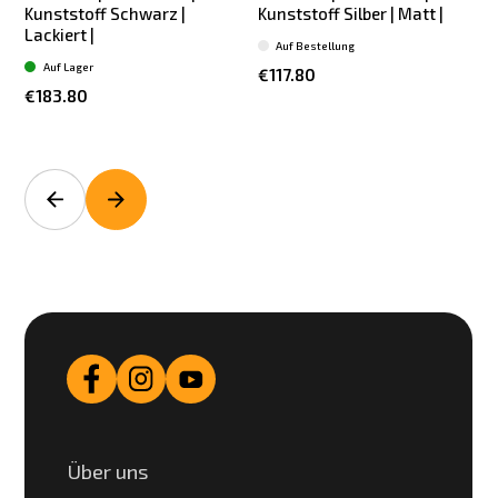
Kunststoff Schwarz |
Kunststoff Silber | Matt |
Lackiert |
L
Auf Bestellung
Auf Lager
€117.80
€183.80
Über uns