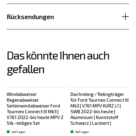
Rücksendungen
Das könnte Ihnen auch 
gefallen
Windabweiser
Dachreling / Relingträger
Regenabweiser
für Ford Tourneo Connect III
Seitenwindabweiser Ford
Mk3 | V761 MPV KURZ L1 |
Tourneo Connect III Mk3 |
SWB 2022-bis heute |
V761 2022-bis heute MPV 2
Aluminium | Kunststoff
Stk.-teiliges Set
Schwarz | Lackiert |
S
Auf Lager
Auf Lager