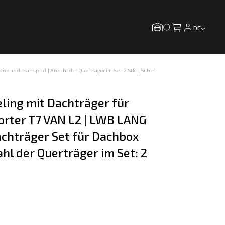
DE
 und Transport | Anzahl der Querträger im Set: 2 Stk. | Silber
ling mit Dachträger für 
rter T7 VAN L2 | LWB LANG 
chträger Set für Dachbox 
hl der Querträger im Set: 2 