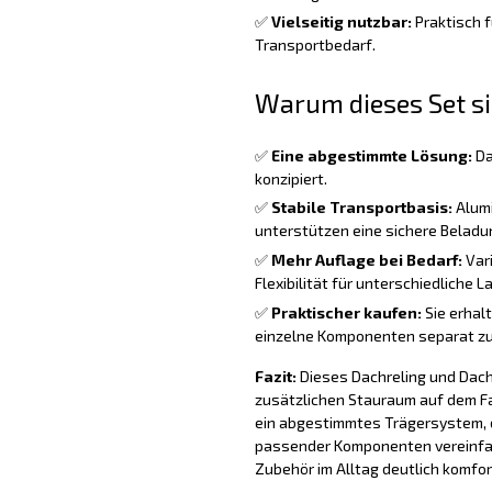
✅
Vielseitig nutzbar:
Praktisch f
Transportbedarf.
Warum dieses Set si
✅
Eine abgestimmte Lösung:
Da
konzipiert.
✅
Stabile Transportbasis:
Alumi
unterstützen eine sichere Beladu
✅
Mehr Auflage bei Bedarf:
Vari
Flexibilität für unterschiedliche L
✅
Praktischer kaufen:
Sie erhal
einzelne Komponenten separat zu
Fazit:
Dieses Dachreling und Dacht
zusätzlichen Stauraum auf dem F
ein abgestimmtes Trägersystem, d
passender Komponenten vereinfa
Zubehör im Alltag deutlich komfor