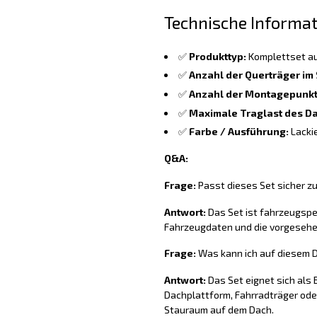
Technische Informa
✅
Produkttyp:
Komplettset au
✅
Anzahl der Querträger im 
✅
Anzahl der Montagepunkt
✅
Maximale Traglast des Da
✅
Farbe / Ausführung:
Lackie
Q&A:
Frage:
Passt dieses Set sicher z
Antwort:
Das Set ist fahrzeugspez
Fahrzeugdaten und die vorgesehe
Frage:
Was kann ich auf diesem D
Antwort:
Das Set eignet sich als
Dachplattform, Fahrradträger oder
Stauraum auf dem Dach.