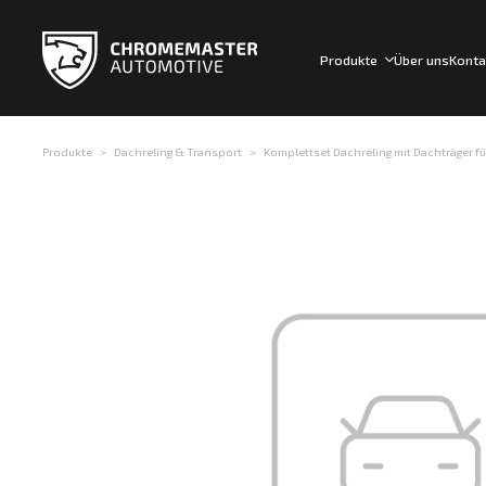
Produkte
Über uns
Konta
Produkte
Dachreling & Transport
Komplettset Dachreling mit Dachträger fü