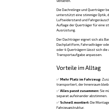
verlieren.
Die Dachrelinge und Querträger b
unterstützt eine stimmige Optik, d
Luftwiderstand und Fahrgeräusche 
Auflage der Querträger für eine s
Ausrüstung.
Der Dachträger eignet sich als Ba
Dachplattform, Fahrradträger oder
oder 4 Querträgern lässt sich di
Transportaufgabe anpassen.
Vorteile im Alltag
✅
Mehr Platz im Fahrzeug:
Zusä
transportiert, der Innenraum bleibt
✅
Alles passt zusammen:
Sie m
separat aufeinander abstimmen.
✅
Schnell montiert:
Die Montage i
Fahrzeugstruktur.