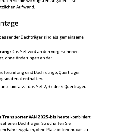
rüfen Sie die wichtigsten Angaben – so
ätzlichen Aufwand.
ontage
passender Dachträger sind als gemeinsame
rung:
Das Set wird an den vorgesehenen
t, ohne Änderungen an der
Lieferumfang sind Dachrelinge, Querträger,
gsmaterial enthalten.
iante umfasst das Set 2, 3 oder 4 Querträger.
 Transporter VAN 2025-bis heute
kombiniert
esehenen Dachträger. So schaffen Sie
dem Fahrzeugdach, ohne Platz im Innenraum zu