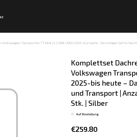
kt
r Volkswagen Transporter T7 VAN L2 | LWB LANG 2025-bis heute – Dachträger Set für Dachbox
Komplettset Dachre
Volkswagen Transpo
2025-bis heute – Da
und Transport | Anza
Stk. | Silber
Auf Bestellung
€259.80