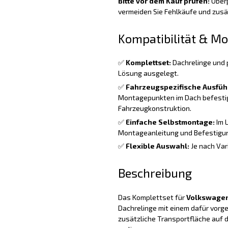
Bitte vor dem Kauf prüfen:
Überp
vermeiden Sie Fehlkäufe und zus
Kompatibilität & M
✅
Komplettset:
Dachrelinge und 
Lösung ausgelegt.
✅
Fahrzeugspezifische Ausfüh
Montagepunkten im Dach befestig
Fahrzeugkonstruktion.
✅
Einfache Selbstmontage:
Im 
Montageanleitung und Befestigun
✅
Flexible Auswahl:
Je nach Var
Beschreibung
Das Komplettset für
Volkswagen
Dachrelinge mit einem dafür vorg
zusätzliche Transportfläche auf 